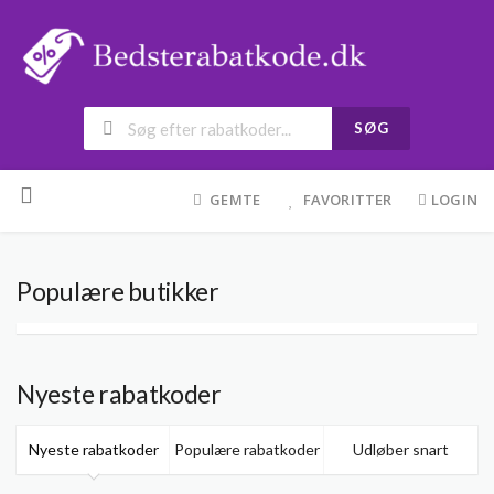
SØG
Skip
to
GEMTE
FAVORITTER
LOGIN
content
Populære butikker
Nyeste rabatkoder
Nyeste rabatkoder
Populære rabatkoder
Udløber snart