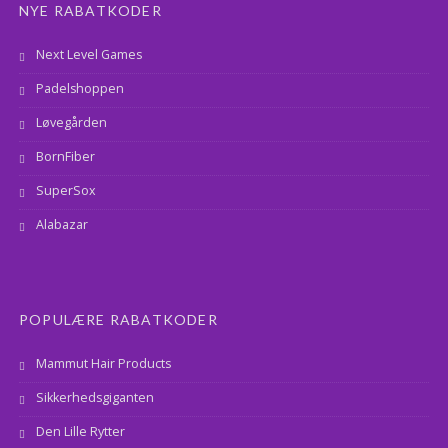
NYE RABATKODER
Next Level Games
Padelshoppen
Løvegården
BornFiber
SuperSox
Alabazar
POPULÆRE RABATKODER
Mammut Hair Products
Sikkerhedsgiganten
Den Lille Rytter