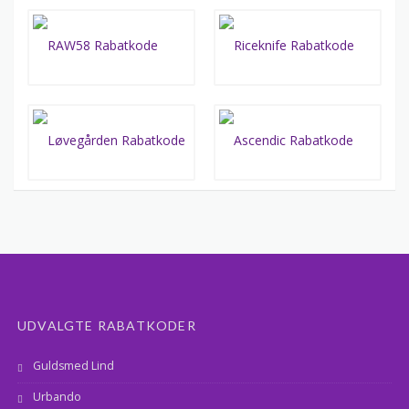
UDVALGTE RABATKODER
Guldsmed Lind
Urbando