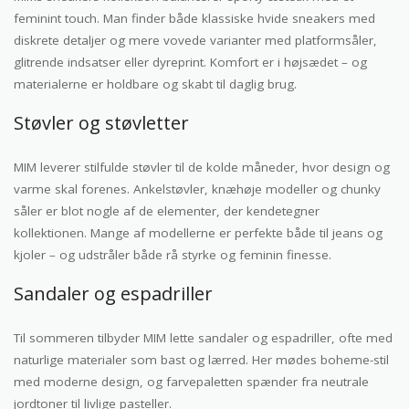
feminint touch. Man finder både klassiske hvide sneakers med
diskrete detaljer og mere vovede varianter med platformsåler,
glitrende indsatser eller dyreprint. Komfort er i højsædet – og
materialerne er holdbare og skabt til daglig brug.
Støvler og støvletter
MIM leverer stilfulde støvler til de kolde måneder, hvor design og
varme skal forenes. Ankelstøvler, knæhøje modeller og chunky
såler er blot nogle af de elementer, der kendetegner
kollektionen. Mange af modellerne er perfekte både til jeans og
kjoler – og udstråler både rå styrke og feminin finesse.
Sandaler og espadriller
Til sommeren tilbyder MIM lette sandaler og espadriller, ofte med
naturlige materialer som bast og lærred. Her mødes boheme-stil
med moderne design, og farvepaletten spænder fra neutrale
jordtoner til livlige pasteller.