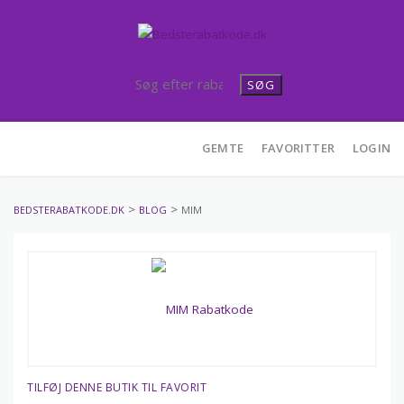
SØG
Skip
GEMTE
FAVORITTER
LOGIN
to
content
>
>
BEDSTERABATKODE.DK
BLOG
MIM
TILFØJ DENNE BUTIK TIL FAVORIT