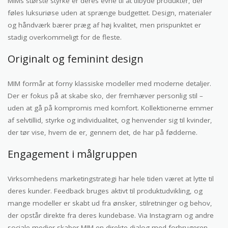
MIMs største styrke er deres evne til at tilbyde produkter, der
føles luksuriøse uden at sprænge budgettet. Design, materialer
og håndværk bærer præg af høj kvalitet, men prispunktet er
stadig overkommeligt for de fleste.
Originalt og feminint design
MIM formår at forny klassiske modeller med moderne detaljer.
Der er fokus på at skabe sko, der fremhæver personlig stil –
uden at gå på kompromis med komfort. Kollektionerne emmer
af selvtillid, styrke og individualitet, og henvender sig til kvinder,
der tør vise, hvem de er, gennem det, de har på fødderne.
Engagement i målgruppen
Virksomhedens marketingstrategi har hele tiden været at lytte til
deres kunder. Feedback bruges aktivt til produktudvikling, og
mange modeller er skabt ud fra ønsker, stilretninger og behov,
der opstår direkte fra deres kundebase. Via Instagram og andre
sociale medier skaber MIM en direkte dialog med forbrugeren –