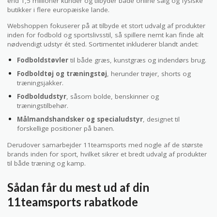
end 1,5 millioner kunder og tilbyder både online salg og fysiske
butikker i flere europæiske lande.
Webshoppen fokuserer på at tilbyde et stort udvalg af produkter
inden for fodbold og sportslivsstil, så spillere nemt kan finde alt
nødvendigt udstyr ét sted. Sortimentet inkluderer blandt andet:
Fodboldstøvler
til både græs, kunstgræs og indendørs brug.
Fodboldtøj og træningstøj
, herunder trøjer, shorts og
træningsjakker.
Fodboldudstyr
, såsom bolde, benskinner og
træningstilbehør.
Målmandshandsker og specialudstyr
, designet til
forskellige positioner på banen.
Derudover samarbejder 11teamsports med nogle af de største
brands inden for sport, hvilket sikrer et bredt udvalg af produkter
til både træning og kamp.
Sådan får du mest ud af din
11teamsports rabatkode