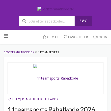
SØG
Skip
to
GEMTE
FAVORITTER
LOGIN
content
>
BEDSTERABATKODE.DK
11TEAMSPORTS
TILFØJ DENNE BUTIK TIL FAVORIT
11teamsports Rabatkode 2026