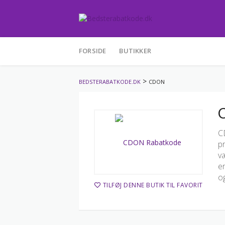
Skip
to
FORSIDE
BUTIKKER
content
>
BEDSTERABATKODE.DK
CDON
C
C
pr
væ
er
o
TILFØJ DENNE BUTIK TIL FAVORIT