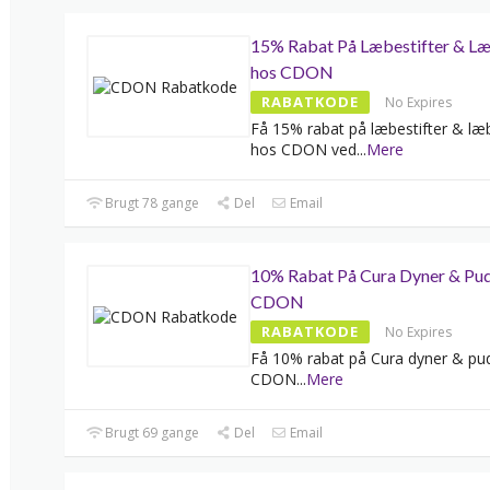
15% Rabat På Læbestifter & Læ
hos CDON
RABATKODE
No Expires
Få 15% rabat på læbestifter & læ
hos CDON ved
...
Mere
Brugt 78 gange
Del
Email
10% Rabat På Cura Dyner & Pud
CDON
RABATKODE
No Expires
Få 10% rabat på Cura dyner & pu
CDON
...
Mere
Brugt 69 gange
Del
Email