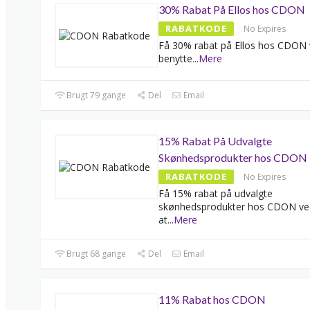
30% Rabat På Ellos hos CDON
RABATKODE
No Expires
Få 30% rabat på Ellos hos CDON 
benytte
...
Mere
Brugt 79 gange
Del
Email
15% Rabat På Udvalgte
Skønhedsprodukter hos CDON
RABATKODE
No Expires
Få 15% rabat på udvalgte
skønhedsprodukter hos CDON ve
at
...
Mere
Brugt 68 gange
Del
Email
11% Rabat hos CDON