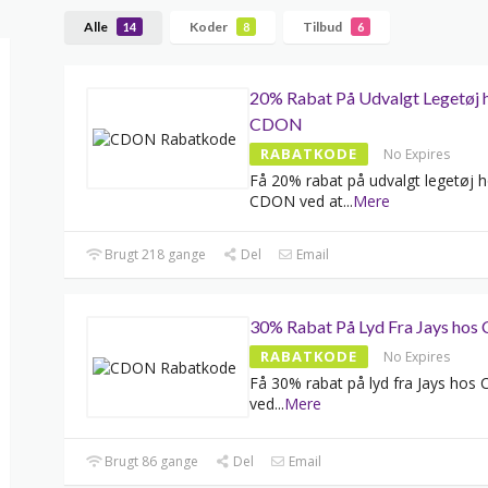
Alle
Koder
Tilbud
14
8
6
20% Rabat På Udvalgt Legetøj 
CDON
RABATKODE
No Expires
Få 20% rabat på udvalgt legetøj 
CDON ved at
...
Mere
Brugt 218 gange
Del
Email
30% Rabat På Lyd Fra Jays ho
RABATKODE
No Expires
Få 30% rabat på lyd fra Jays ho
ved
...
Mere
Brugt 86 gange
Del
Email