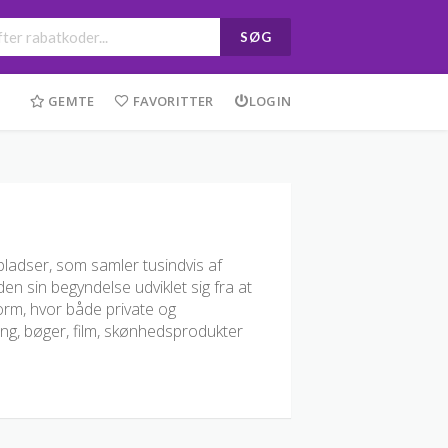
SØG
GEMTE
FAVORITTER
LOGIN
ladser, som samler tusindvis af
en sin begyndelse udviklet sig fra at
form, hvor både private og
ing, bøger, film, skønhedsprodukter