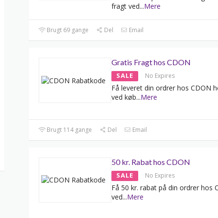
fragt ved
...
Mere
Brugt 69 gange
Del
Email
Gratis Fragt hos CDON
SALE
No Expires
Få leveret din ordrer hos CDON he
ved køb
...
Mere
Brugt 114 gange
Del
Email
50 kr. Rabat hos CDON
SALE
No Expires
Få 50 kr. rabat på din ordrer ho
ved
...
Mere