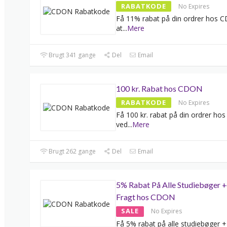
RABATKODE
No Expires
Få 11% rabat på din ordrer hos 
at
...
Mere
Brugt 341 gange
Del
Email
100 kr. Rabat hos CDON
RABATKODE
No Expires
Få 100 kr. rabat på din ordrer h
ved
...
Mere
Brugt 262 gange
Del
Email
5% Rabat På Alle Studiebøger +
Fragt hos CDON
SALE
No Expires
Få 5% rabat på alle studiebøger +