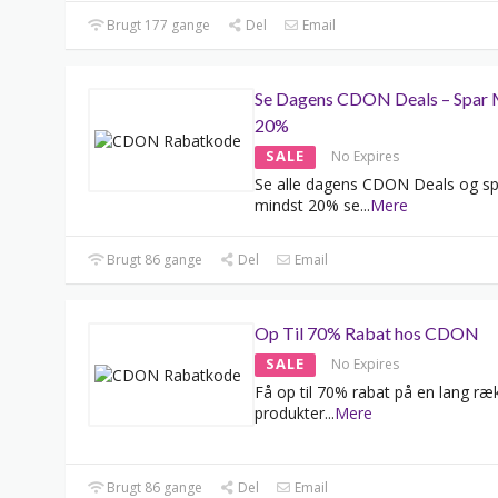
Brugt 177 gange
Del
Email
Se Dagens CDON Deals – Spar 
20%
SALE
No Expires
Se alle dagens CDON Deals og sp
mindst 20% se
...
Mere
Brugt 86 gange
Del
Email
Op Til 70% Rabat hos CDON
SALE
No Expires
Få op til 70% rabat på en lang ræ
produkter
...
Mere
Brugt 86 gange
Del
Email