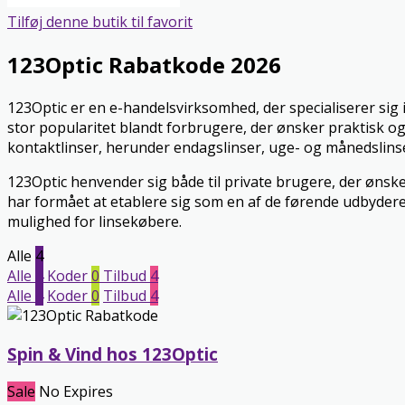
Tilføj denne butik til favorit
123Optic Rabatkode 2026
123Optic er en e-handelsvirksomhed, der specialiserer sig
stor popularitet blandt forbrugere, der ønsker praktisk og 
kontaktlinser, herunder endagslinser, uge- og månedslinser
123Optic henvender sig både til private brugere, der ønske
har formået at etablere sig som en af de førende udbydere 
mulighed for linsekøbere.
Alle
4
Alle
4
Koder
0
Tilbud
4
Alle
4
Koder
0
Tilbud
4
Spin & Vind hos 123Optic
Sale
No Expires