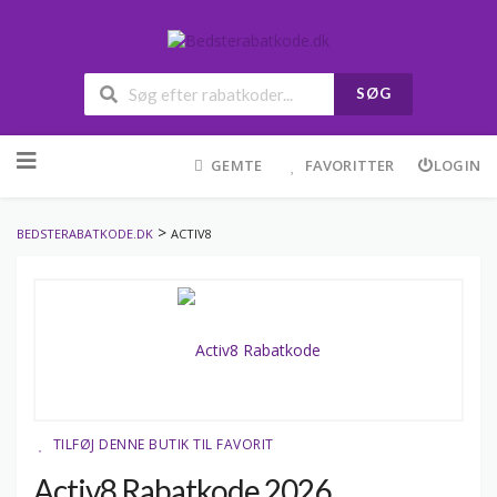
SØG
Skip
to
GEMTE
FAVORITTER
LOGIN
content
>
BEDSTERABATKODE.DK
ACTIV8
TILFØJ DENNE BUTIK TIL FAVORIT
Activ8 Rabatkode 2026