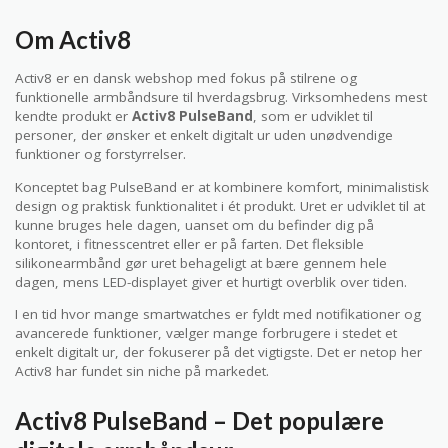
Om Activ8
Activ8 er en dansk webshop med fokus på stilrene og
funktionelle armbåndsure til hverdagsbrug. Virksomhedens mest
kendte produkt er
Activ8 PulseBand
, som er udviklet til
personer, der ønsker et enkelt digitalt ur uden unødvendige
funktioner og forstyrrelser.
Konceptet bag PulseBand er at kombinere komfort, minimalistisk
design og praktisk funktionalitet i ét produkt. Uret er udviklet til at
kunne bruges hele dagen, uanset om du befinder dig på
kontoret, i fitnesscentret eller er på farten. Det fleksible
silikonearmbånd gør uret behageligt at bære gennem hele
dagen, mens LED-displayet giver et hurtigt overblik over tiden.
I en tid hvor mange smartwatches er fyldt med notifikationer og
avancerede funktioner, vælger mange forbrugere i stedet et
enkelt digitalt ur, der fokuserer på det vigtigste. Det er netop her
Activ8 har fundet sin niche på markedet.
Activ8 PulseBand – Det populære