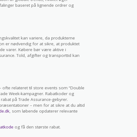
alinger baseret på lignende ordrer og
ngskvalitet kan variere, da produkterne
on er nødvendig for at sikre, at produktet
de varer. Købere bør være aktive i
urance. Told, afgifter og transporttid kan
ofte relateret til store events som “Double
 Trade Week-kampagner. Rabatkoder og
er rabat på Trade Assurance-gebyrer.
ræsentationer – men for at sikre at du altid
de.dk
, som løbende opdaterer relevante
batkode
og få den største rabat.