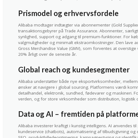
Prismodel og erhvervsfordele
Alibaba modtager indtægter via abonnementer (Gold Suppli
transaktionsgebyrer på Trade Assurance. Abonnenter, særligt 
synlighed, support og adgang til premium-funktioner. For købe
valgmuligheder og minimalt ekstraomkostninger. Den lave adg
Gross Merchandise Value (GMV), som forventes at overstige 6
20% årligt over de seneste år.
Global reach og kundesegmenter
Alibaba understøtter både nye eksportvirksomheder, mellems
ønsker at navigere i global sourcing. Platformens værdi komme
detailhandel, elektronik, sundhed, fødevarer og maskineri. F
verden, og for store virksomheder som distribution, logistik o
Data og AI – fremtiden på platform
Alibaba investerer kraftigt i kunstig intelligens. AI anvendes
kundeservice (chatbots), automatisering af tilbudsgivning og
SEO, produktbilledeoptimering, kampagnestyring og identifikat