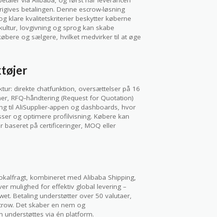
betaler via Alibaba, og først når leverancen
d, frigives betalingen. Denne escrow-løsning
klare kvalitetskriterier beskytter køberne
 kultur, lovgivning og sprog kan skabe
øbere og sælgere, hvilket medvirker til at øge
tøjer
ur: direkte chatfunktion, oversættelser på 16
emer, RFQ‑håndtering (Request for Quotation)
g til AliSupplier-appen og dashboards, hvor
sser og optimere profilvisning. Købere kan
 baseret på certificeringer, MOQ eller
okalfragt, kombineret med Alibaba Shipping,
er mulighed for effektiv global levering –
owet. Betaling understøtter over 50 valutaer,
escrow. Det skaber en nem og
understøttes via én platform.