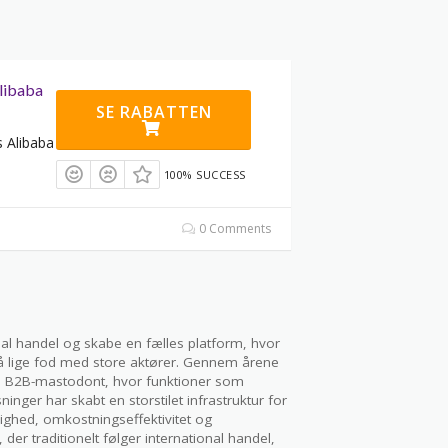
libaba
SE RABATTEN
s Alibaba
100% SUCCESS
0 Comments
al handel og skabe en fælles platform, hvor
 lige fod med store aktører. Gennem årene
obal B2B-mastodont, hvor funktioner som
ninger har skabt en storstilet infrastruktur for
lighed, omkostningseffektivitet og
r traditionelt følger international handel,