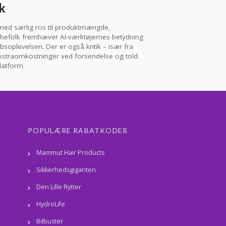
k
med særlig ros til produktmængde,
chefolk fremhæver AI-værktøjernes betydning
bsoplevelsen. Der er også kritik – især fra
 ekstraomkostninger ved forsendelse og told.
latform.
POPULÆRE RABATKODER
Mammut Hair Products
Sikkerhedsgiganten
Den Lille Rytter
HydroLife
Bilbuster