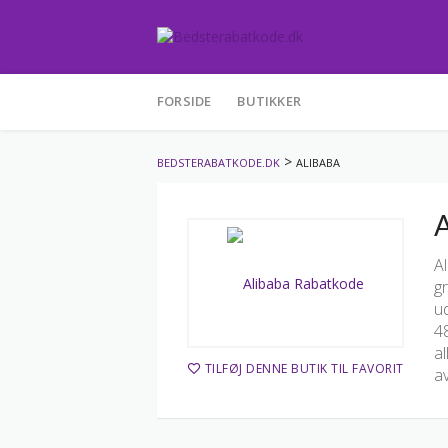
Skip
to
FORSIDE
BUTIKKER
content
>
BEDSTERABATKODE.DK
ALIBABA
A
Al
gr
ud
48
al
TILFØJ DENNE BUTIK TIL FAVORIT
a