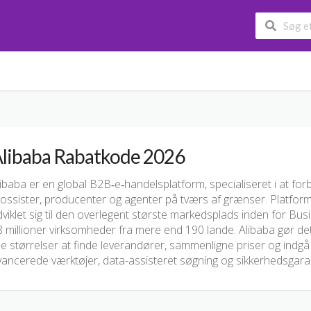
libaba Rabatkode 2026
ibaba er en global B2B‑e‑handelsplatform, specialiseret i at for
ossister, producenter og agenter på tværs af grænser. Platform
viklet sig til den overlegent største markedsplads inden for B
 millioner virksomheder fra mere end 190 lande. Alibaba gør det
le størrelser at finde leverandører, sammenligne priser og indg
vancerede værktøjer, data-assisteret søgning og sikkerhedsgara