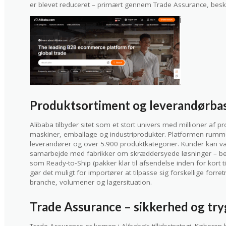
er blevet reduceret – primært gennem Trade Assurance, besk
Produktsortiment og leverandørba
Alibaba tilbyder sitet som et stort univers med millioner af prod
maskiner, emballage og industriprodukter. Platformen rumme
leverandører og over 5.900 produktkategorier. Kunder kan væl
samarbejde med fabrikker om skræddersyede løsninger – b
som Ready-to‑Ship (pakker klar til afsendelse inden for kort 
gør det muligt for importører at tilpasse sig forskellige forr
branche, volumener og lagersituation.
Trade Assurance – sikkerhed og tr