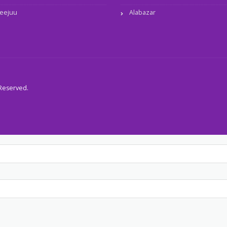
eejuu
Alabazar
 Reserved.