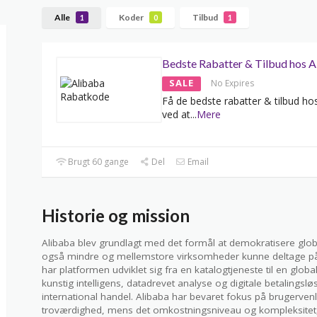
Alle
Koder
Tilbud
1
0
1
Bedste Rabatter & Tilbud hos A
SALE
No Expires
Få de bedste rabatter & tilbud ho
ved at
...
Mere
Brugt 60 gange
Del
Email
Historie og mission
Alibaba blev grundlagt med det formål at demokratisere glob
også mindre og mellemstore virksomheder kunne deltage på
har platformen udviklet sig fra en katalogtjeneste til en gl
kunstig intelligens, datadrevet analyse og digitale betalingsløs
international handel. Alibaba har bevaret fokus på brugerven
troværdighed, mens det omkostningsniveau og kompleksitet, de