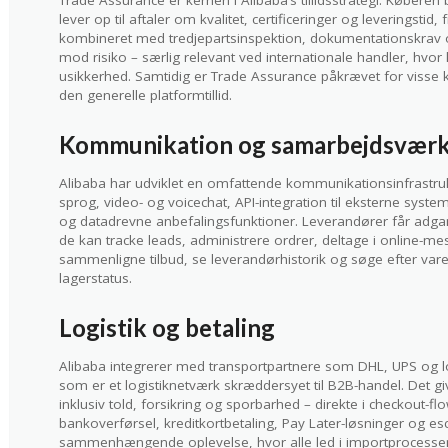
Trade Assurance er kernen i Alibaba’s tillidsstrategi. Køberen 
lever op til aftaler om kvalitet, certificeringer og leveringsti
kombineret med tredjepartsinspektion, dokumentationskrav og 
mod risiko – særlig relevant ved internationale handler, hvor
usikkerhed. Samtidig er Trade Assurance påkrævet for visse k
den generelle platformtillid.
Kommunikation og samarbejdsværk
Alibaba har udviklet en omfattende kommunikationsinfrastrukt
sprog, video- og voicechat, API-integration til eksterne syst
og datadrevne anbefalingsfunktioner. Leverandører får adgan
de kan tracke leads, administrere ordrer, deltage i online-me
sammenligne tilbud, se leverandørhistorik og søge efter varer
lagerstatus.
Logistik og betaling
Alibaba integrerer med transportpartnere som DHL, UPS og l
som er et logistiknetværk skræddersyet til B2B-handel. Det giv
inklusiv told, forsikring og sporbarhed – direkte i checkout-fl
bankoverførsel, kreditkortbetaling, Pay Later-løsninger og 
sammenhængende oplevelse, hvor alle led i importprocessen 