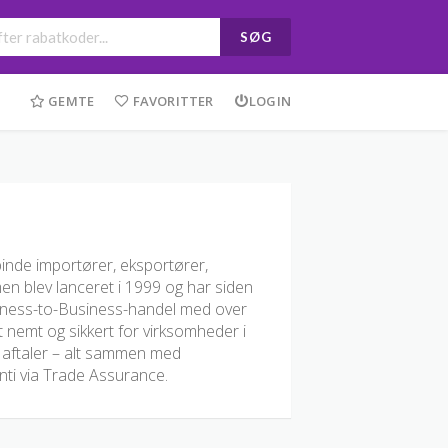
SØG
GEMTE
FAVORITTER
LOGIN
binde importører, eksportører,
en blev lanceret i 1999 og har siden
usiness-to-Business-handel med over
 nemt og sikkert for virksomheder i
å aftaler – alt sammen med
nti via Trade Assurance.