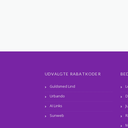
UDVALGTE RABATKODER
BE
Guldsmed Lind
L
Urbando
D
AI Links
J
Sunweb
R
M