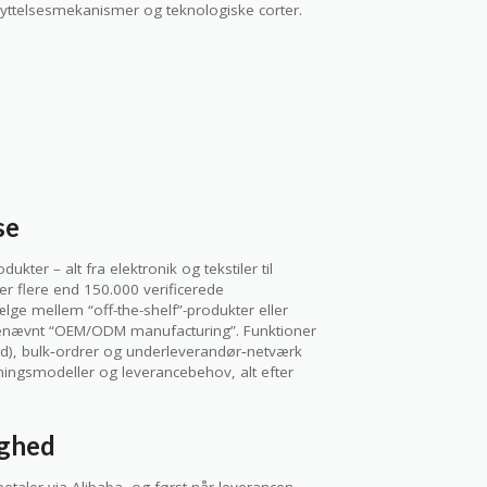
yt­telsesmekanismer og teknologiske corter.
se
ukter – alt fra elektronik og tekstiler til
r flere end 150.000 verificerede
ge mellem “off-the-shelf”-produkter eller
enævnt “OEM/ODM manufacturing”. Funktioner
tid), bulk‑ordrer og underleverandør‑netværk
etningsmodeller og leverancebehov, alt efter
yghed