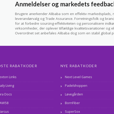
Anmeldelser og markedets feedbac
Brugere anerkender Alibaba som en effektiv markedsplads, 
leverandørvalg og Trade Assurance. Forretningsfolk og bran
for at forbedre sourcing-effektiviteten og personalisere indkø
virksomheder, der oplever tilfældige kvalitetsvariationer og
Overordnet set anbefales Alibaba dog som en stabil global p
DSTE RABATKODER
NYE RABATKODER
exton Links
Next Level Games
aily Living
Padelshoppen
ura Docs
Løvegården
AW58
BornFiber
arcus
SuperSox