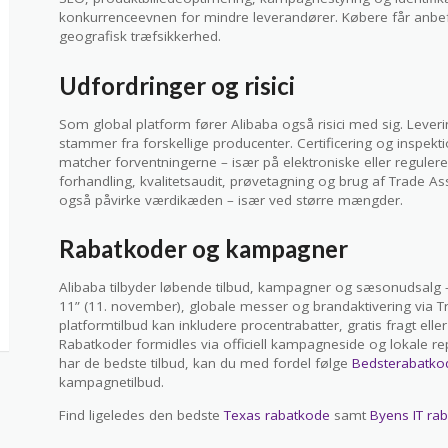
konkurrenceevnen for mindre leverandører. Købere får anbef
geografisk træfsikkerhed.
Udfordringer og risici
Som global platform fører Alibaba også risici med sig. Leveri
stammer fra forskellige producenter. Certificering og inspekti
matcher forventningerne – især på elektroniske eller regulere
forhandling, kvalitetsaudit, prøvetagning og brug af Trade Ass
også påvirke værdikæden – især ved større mængder.
Rabatkoder og kampagner
Alibaba tilbyder løbende tilbud, kampagner og sæsonudsalg – 
11” (11. november), globale messer og brandaktivering via
platformtilbud kan inkludere procentrabatter, gratis fragt ell
Rabatkoder formidles via officiell kampagneside og lokale rep
har de bedste tilbud, kan du med fordel følge
Bedsterabatko
kampagnetilbud.
Find ligeledes den bedste
Texas rabatkode
samt
Byens IT ra