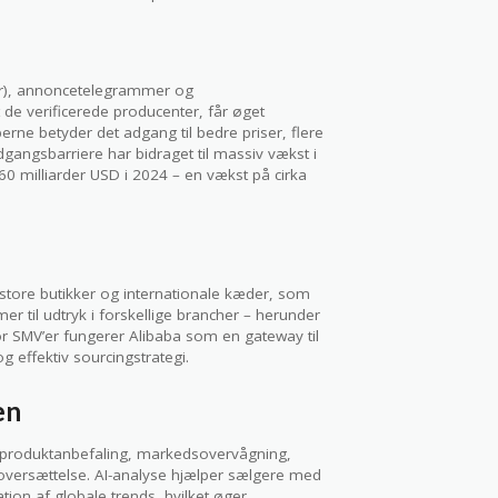
er), annoncetelegrammer og
de verificerede producenter, får øget
rne betyder det adgang til bedre priser, flere
angsbarriere har bidraget til massiv vækst i
0 milliarder USD i 2024 – en vækst på cirka
tore butikker og internationale kæder, som
r til udtryk i forskellige brancher – herunder
or SMV’er fungerer Alibaba som en gateway til
g effektiv sourcingstrategi.
en
 til produktanbefaling, markedsovervågning,
 oversættelse. AI-analyse hjælper sælgere med
ion af globale trends, hvilket øger