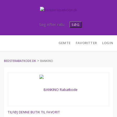
SØG
Skip
GEMTE
FAVORITTER
LOGIN
to
content
>
BEDSTERABATKODE.DK
BANKINO
TILFØJ DENNE BUTIK TIL FAVORIT