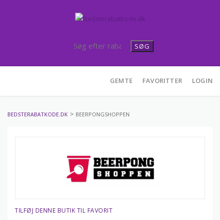
SØG
Skip
GEMTE
FAVORITTER
LOGIN
to
content
>
BEDSTERABATKODE.DK
BEERPONGSHOPPEN
TILFØJ DENNE BUTIK TIL FAVORIT