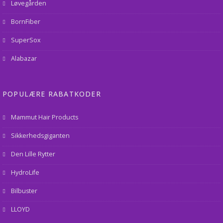
Løvegården
BornFiber
SuperSox
Alabazar
POPULÆRE RABATKODER
Mammut Hair Products
Sikkerhedsgiganten
Den Lille Rytter
HydroLife
Bilbuster
LLOYD