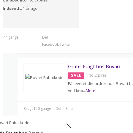
Udløbsdato
: No Expires
Indsendt
: 1 år ago
t 144 gange
Del
Facebook
Twitter
Gratis Fragt hos Bovari
SALE
No Expires
Få leveret din ordrer hos Bovari he
ved køb
...
Mere
Brugt 150 gange
Del
Email