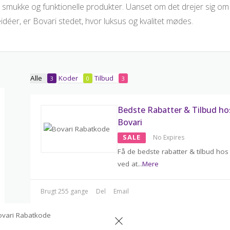
smukke og funktionelle produkter. Uanset om det drejer sig om duf
idéer, er Bovari stedet, hvor luksus og kvalitet mødes.
Alle
Koder
Tilbud
3
0
3
Bedste Rabatter & Tilbud ho
Bovari
SALE
No Expires
Få de bedste rabatter & tilbud hos
ved at
...
Mere
Brugt 255 gange
Del
Email