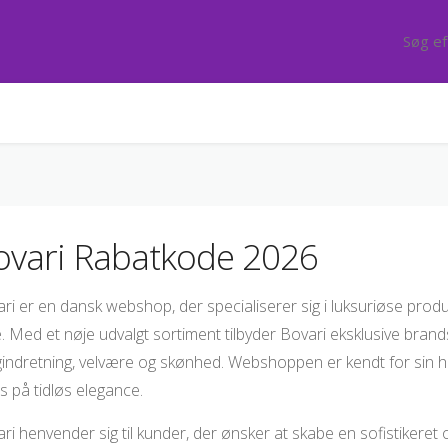
ovari Rabatkode 2026
ri er en dansk webshop, der specialiserer sig i luksuriøse produkt
e. Med et nøje udvalgt sortiment tilbyder Bovari eksklusive bran
gindretning, velvære og skønhed. Webshoppen er kendt for sin hø
s på tidløs elegance.
ri henvender sig til kunder, der ønsker at skabe en sofistikere