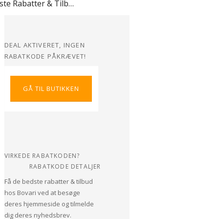
Bedste Rabatter & Tilbud hos Bovari
DEAL AKTIVERET, INGEN
RABATKODE PÅKRÆVET!
GÅ TIL BUTIKKEN
VIRKEDE RABATKODEN?
RABATKODE DETALJER
Få de bedste rabatter & tilbud
hos Bovari ved at besøge
deres hjemmeside og tilmelde
dig deres nyhedsbrev.