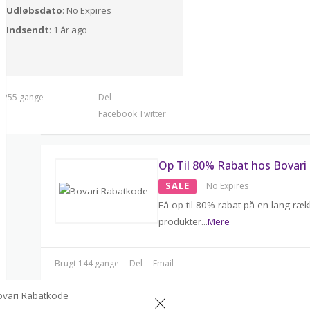
Udløbsdato
: No Expires
Indsendt
: 1 år ago
t 255 gange
Del
Facebook
Twitter
Op Til 80% Rabat hos Bovari
SALE
No Expires
Få op til 80% rabat på en lang ræ
produkter
...
Mere
Brugt 144 gange
Del
Email