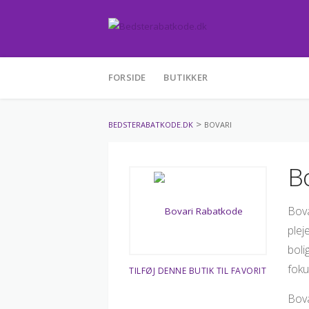
Skip
FORSIDE
BUTIKKER
to
content
>
BEDSTERABATKODE.DK
BOVARI
B
Bova
plej
boli
foku
TILFØJ DENNE BUTIK TIL FAVORIT
Bova