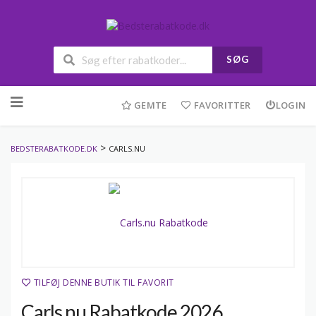
SØG
Skip
to
GEMTE
FAVORITTER
LOGIN
content
>
BEDSTERABATKODE.DK
CARLS.NU
TILFØJ DENNE BUTIK TIL FAVORIT
Carls.nu Rabatkode 2026