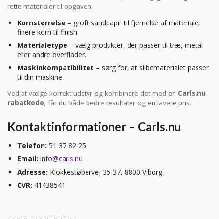
rette materialer til opgaven:
Kornstørrelse
– groft sandpapir til fjernelse af materiale,
finere korn til finish.
Materialetype
– vælg produkter, der passer til træ, metal
eller andre overflader.
Maskinkompatibilitet
– sørg for, at slibematerialet passer
til din maskine.
Ved at vælge korrekt udstyr og kombinere det med en
Carls.nu
rabatkode
, får du både bedre resultater og en lavere pris.
Kontaktinformationer – Carls.nu
Telefon:
51 37 82 25
Email:
info@carls.nu
Adresse:
Klokkestøbervej 35-37, 8800 Viborg
CVR:
41438541