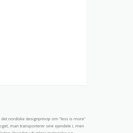
et nordiske designprincip om “less is more”
oget, man transporterer sine ejendele i, men
på farten. Brandet udvælger materialer og