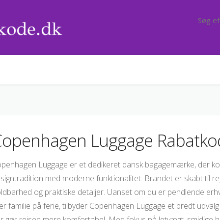
Copenhagen Luggage Rabatko
penhagen Luggage er et dedikeret dansk bagagemærke, der ko
signtradition med moderne funktionalitet. Brandet er skabt til 
ldbarhed og praktiske detaljer. Uanset om du er pendlende er
ler familie på ferie, tilbyder Copenhagen Luggage et bredt udvalg 
r gør rejsen mere komfortabel. Med fokus på letvægt, smidige h