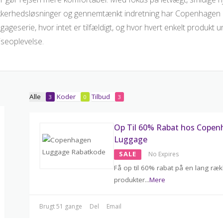
kkerhedsløsninger og gennemtænkt indretning har Copenhagen
gageserie, hvor intet er tilfældigt, og hvor hvert enkelt produkt 
jseoplevelse.
Alle
Koder
Tilbud
3
0
3
Op Til 60% Rabat hos Cope
Luggage
SALE
No Expires
Få op til 60% rabat på en lang ræ
produkter
...
Mere
Brugt 51 gange
Del
Email