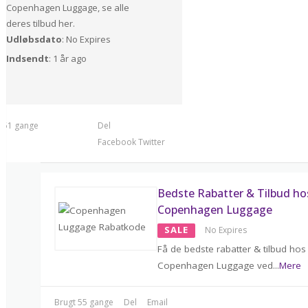
Copenhagen Luggage, se alle
deres tilbud her.
Udløbsdato
: No Expires
Indsendt
: 1 år ago
t 51 gange
Del
Facebook
Twitter
Bedste Rabatter & Tilbud ho
Copenhagen Luggage
SALE
No Expires
Få de bedste rabatter & tilbud hos
Copenhagen Luggage ved
...
Mere
Brugt 55 gange
Del
Email