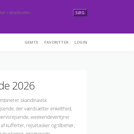
SØG
GEMTE
FAVORITTER
LOGIN
de 2026
mbinerer skandinavisk
rejsende, der værdsætter enkelthed,
hvervsrejsende, weekendeventyrer
af kufferter, rejsetasker og tilbehør,
julsystemer, integrerede