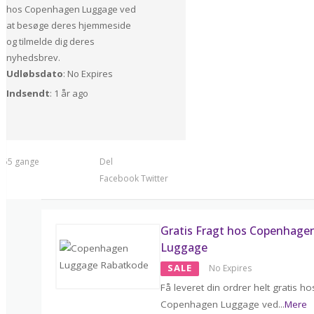
hos Copenhagen Luggage ved
at besøge deres hjemmeside
og tilmelde dig deres
nyhedsbrev.
Udløbsdato
: No Expires
Indsendt
: 1 år ago
t 55 gange
Del
Facebook
Twitter
Gratis Fragt hos Copenhage
Luggage
SALE
No Expires
Få leveret din ordrer helt gratis ho
Copenhagen Luggage ved
...
Mere