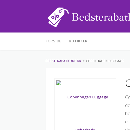
Skip
FORSIDE
BUTIKKER
to
content
>
BEDSTERABATKODE.DK
COPENHAGEN LUGGAGE
Co
de
ho
el
de