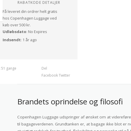
RABATKODE DETALJER
Få leveret din ordrer helt gratis
hos Copenhagen Luggage ved
køb over 500 kr.
Udløbsdato
: No Expires
Indsendt
: 1 år ago
t 51 gange
Del
Facebook
Twitter
Brandets oprindelse og filosofi
Copenhagen Luggage udspringer af ønsket om at videreføre d
til bagageverdenen. Grundtanken er, at bagage ikke blot er n
et vigtigt redskab for tryghed, fleksibilitet og personlig stil 