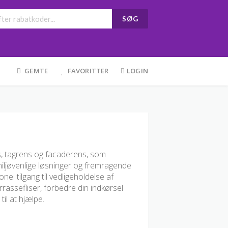
SØG
GEMTE
FAVORITTER
LOGIN
ns, tagrens og facaderens, som
miljøvenlige løsninger og fremragende
el tilgang til vedligeholdelse af
assefliser, forbedre din indkørsel
il at hjælpe.