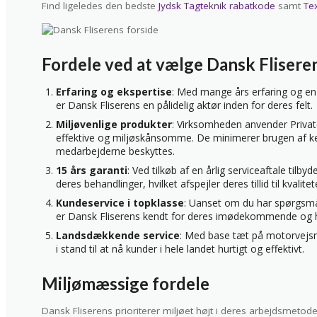
Find ligeledes den bedste
Jydsk Tagteknik rabatkode
samt
Te
Fordele ved at vælge Dansk Flisere
Erfaring og ekspertise
: Med mange års erfaring og en
er Dansk Fliserens en pålidelig aktør inden for deres felt.
Miljøvenlige produkter
: Virksomheden anvender Private
effektive og miljøskånsomme. De minimerer brugen af kem
medarbejderne beskyttes.
15 års garanti
: Ved tilkøb af en årlig serviceaftale tilby
deres behandlinger, hvilket afspejler deres tillid til kvalit
Kundeservice i topklasse
: Uanset om du har spørgsmål
er Dansk Fliserens kendt for deres imødekommende og 
Landsdækkende service
: Med base tæt på motorvejsne
i stand til at nå kunder i hele landet hurtigt og effektivt.
Miljømæssige fordele
Dansk Fliserens prioriterer miljøet højt i deres arbejdsmet