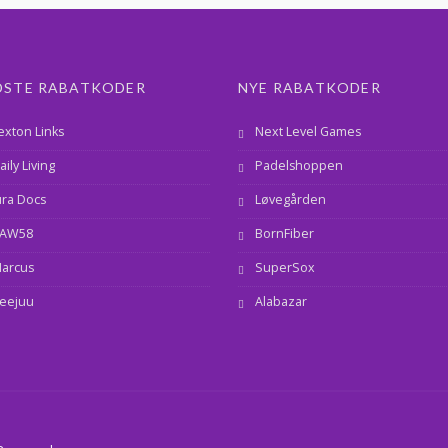
DSTE RABATKODER
NYE RABATKODER
exton Links
Next Level Games
aily Living
Padelshoppen
ura Docs
Løvegården
AW58
BornFiber
arcus
SuperSox
eejuu
Alabazar