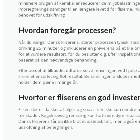
minimere brugen af kemikalier reducerer de miljøbelastninge
imprægneringsløsninger til en længere levetid for fliserne, h
behovet for udskiftning.
Hvordan foregår processen?
Når du vælger Dansk Fliserens, starter processen typisk med 
omkring 25 minutter og inkluderer en prøverens på et lille 
for at vurdere resultatet, før du beslutter dig. Efter inspekti
baseret på den nødvendige behandling.
Efter accept af tilbuddet udføres selve rensningen ved hjælp
sikrer et ensartet og flot resultat. Behandlingen afsluttes m
holder dem pæne i mange år.
Hvorfor er fliserens en god investe
Fliser, der er dækket af alger og snavs, ser ikke kun mindre
for skader. Regelmæssig rensning kan forhindre dyre reparat
Dansk Fliserens får du ikke blot et æstetisk løft, men også 
udskiftning af belægningen.