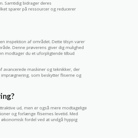
n. Samtidig bidrager deres
vilket sparer på ressourcer og reducerer
en inspektion af området. Dette tilsyn varer
område. Denne prøverens giver dig mulighed
onen modtager du et uforpligtende tilbud
 af avancerede maskiner og teknikker, der
ed imprægnering, som beskytter fliserne og
ring?
 attraktive ud, men er også mere modtagelige
ioner og forlænge flisernes levetid. Med
en økonomisk fordel ved at undgå hyppig