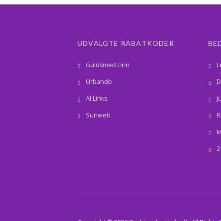
UDVALGTE RABATKODER
BE
Guldsmed Lind
L
Urbando
D
AI Links
J
Sunweb
R
M
Z