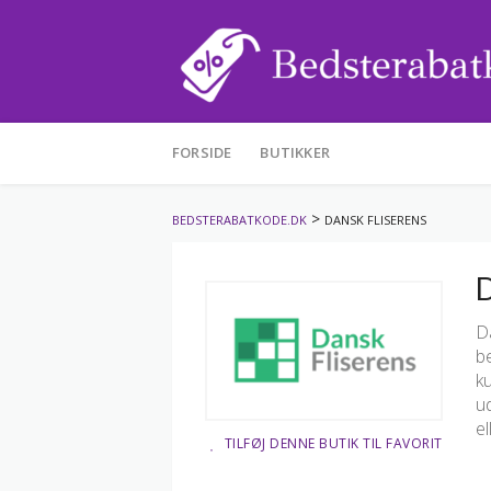
Skip
to
FORSIDE
BUTIKKER
content
>
BEDSTERABATKODE.DK
DANSK FLISERENS
D
Da
be
ku
u
el
TILFØJ DENNE BUTIK TIL FAVORIT