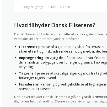
Brugt 92 gange
Del
Email
Hvad tilbyder Dansk Fliserens?
Dansk Fliserens tilbyder en bred vifte af services, der sikrer
velholdte ud. De primære ydelser omfatter:
Fliserens
: Fjernelse af alger, mos og skidt fra terrasser,
sikrer et rent og friskt udseende samtidig med, at det bes
Imprægnering
: En vigtig del af processen, hvor fliser
dem modstandsdygtige over for alger og snavs. Imprægne
betydeligt.
Tagrens
: Fjernelse af skadelige alger og mos fra tagflad
forlænger tagets levetid.
Facaderens
: Rensning og vedligeholdelse af bygningens
præsentabelt udseende.
Derudover tilbyder Dansk Fliserens også en
gratis prøvere
dig for en fuld behandling. Denne service sikrer gennemsigti