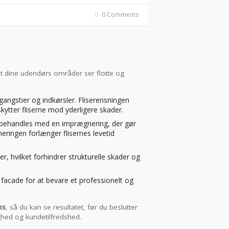
0 Comments
, at dine udendørs områder ser flotte og
 gangstier og indkørsler. Fliserensningen
kytter fliserne mod yderligere skader.
ne behandles med en imprægnering, der gør
ringen forlænger flisernes levetid
er, hvilket forhindrer strukturelle skader og
 facade for at bevare et professionelt og
ns
, så du kan se resultatet, før du beslutter
ghed og kundetilfredshed.