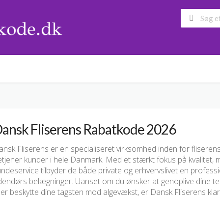
ansk Fliserens Rabatkode 2026
nsk Fliserens er en specialiseret virksomhed inden for flisere
tjener kunder i hele Danmark. Med et stærkt fokus på kvalitet, 
ndeservice tilbyder de både private og erhvervslivet en profession
dendørs belægninger. Uanset om du ønsker at genoplive dine terr
ler beskytte dine tagsten mod algevækst, er Dansk Fliserens klar t