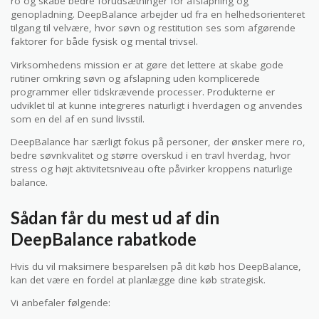
ro og skabe bedre forudsætninger for afslapning og
genopladning. DeepBalance arbejder ud fra en helhedsorienteret
tilgang til velvære, hvor søvn og restitution ses som afgørende
faktorer for både fysisk og mental trivsel.
Virksomhedens mission er at gøre det lettere at skabe gode
rutiner omkring søvn og afslapning uden komplicerede
programmer eller tidskrævende processer. Produkterne er
udviklet til at kunne integreres naturligt i hverdagen og anvendes
som en del af en sund livsstil.
DeepBalance har særligt fokus på personer, der ønsker mere ro,
bedre søvnkvalitet og større overskud i en travl hverdag, hvor
stress og højt aktivitetsniveau ofte påvirker kroppens naturlige
balance.
Sådan får du mest ud af din
DeepBalance rabatkode
Hvis du vil maksimere besparelsen på dit køb hos DeepBalance,
kan det være en fordel at planlægge dine køb strategisk.
Vi anbefaler følgende: