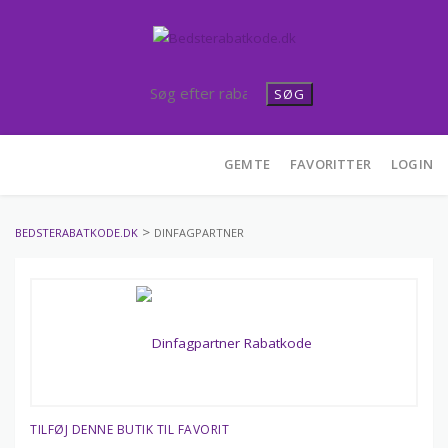
SØG
Skip
GEMTE
FAVORITTER
LOGIN
to
content
>
BEDSTERABATKODE.DK
DINFAGPARTNER
TILFØJ DENNE BUTIK TIL FAVORIT