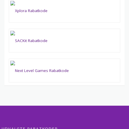
UDVALGTE RABATKODER