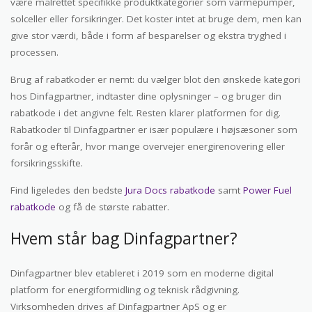
være målrettet specifikke produktkategorier som varmepumper,
solceller eller forsikringer. Det koster intet at bruge dem, men kan
give stor værdi, både i form af besparelser og ekstra tryghed i
processen.
Brug af rabatkoder er nemt: du vælger blot den ønskede kategori
hos Dinfagpartner, indtaster dine oplysninger – og bruger din
rabatkode i det angivne felt. Resten klarer platformen for dig.
Rabatkoder til Dinfagpartner er især populære i højsæsoner som
forår og efterår, hvor mange overvejer energirenovering eller
forsikringsskifte.
Find ligeledes den bedste
Jura Docs rabatkode
samt
Power Fuel
rabatkode
og få de største rabatter.
Hvem står bag Dinfagpartner?
Dinfagpartner blev etableret i 2019 som en moderne digital
platform for energiformidling og teknisk rådgivning.
Virksomheden drives af Dinfagpartner ApS og er