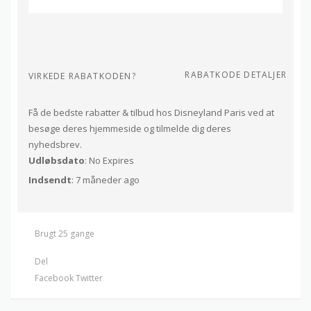
RABATKODE DETALJER
VIRKEDE RABATKODEN?
Få de bedste rabatter & tilbud hos Disneyland Paris ved at
besøge deres hjemmeside og tilmelde dig deres
nyhedsbrev.
Udløbsdato
: No Expires
Indsendt
: 7 måneder ago
Brugt 25 gange
Del
Facebook
Twitter