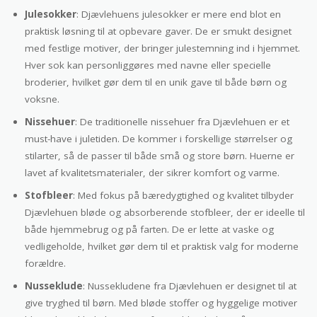
Julesokker
: Djævlehuens julesokker er mere end blot en
praktisk løsning til at opbevare gaver. De er smukt designet
med festlige motiver, der bringer julestemning ind i hjemmet.
Hver sok kan personliggøres med navne eller specielle
broderier, hvilket gør dem til en unik gave til både børn og
voksne.
Nissehuer
: De traditionelle nissehuer fra Djævlehuen er et
must-have i juletiden. De kommer i forskellige størrelser og
stilarter, så de passer til både små og store børn. Huerne er
lavet af kvalitetsmaterialer, der sikrer komfort og varme.
Stofbleer
: Med fokus på bæredygtighed og kvalitet tilbyder
Djævlehuen bløde og absorberende stofbleer, der er ideelle til
både hjemmebrug og på farten. De er lette at vaske og
vedligeholde, hvilket gør dem til et praktisk valg for moderne
forældre.
Nusseklude
: Nussekludene fra Djævlehuen er designet til at
give tryghed til børn. Med bløde stoffer og hyggelige motiver