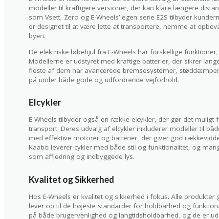
modeller til kraftigere versioner, der kan klare længere dis
som Vsett, Zero og E-Wheels’ egen serie E2S tilbyder kunderne
er designet til at være lette at transportere, nemme at opbeva
byen.
De elektriske løbehjul fra E-Wheels har forskellige funktione
Modellerne er udstyret med kraftige batterier, der sikrer lan
fleste af dem har avancerede bremsesystemer, støddæmpere
på under både gode og udfordrende vejforhold.
Elcykler
E-Wheels tilbyder også en række elcykler, der gør det muligt 
transport. Deres udvalg af elcykler inkluderer modeller til bå
med effektive motorer og batterier, der giver god rækkevi
Kaabo leverer cykler med både stil og funktionalitet, og mang
som affjedring og indbyggede lys.
Kvalitet og Sikkerhed
Hos E-Wheels er kvalitet og sikkerhed i fokus. Alle produkter 
lever op til de højeste standarder for holdbarhed og funktion
på både brugervenlighed og langtidsholdbarhed, og de er ud