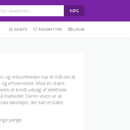
SØG
GEMTE
FAVORITTER
LOGIN
en, og virksomheden har et mål om at
te og erhvervslivet. Med en stærk
els et bredt udvalg af elektriske
på markedet. Deres vision er at
iske køretøjer, der kan erstatte
ange penge.