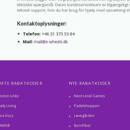
tekniske spørgsmål. Deres kundeserviceteam er tilgængeligt v
teknisk support, hvis du har brug for hjælp med opsætning ell
Kontaktoplysninger:
Telefon:
+46 31 373 53 84
Mail:
mail@e-wheels.dk
DSTE RABATKODER
NYE RABATKODER
exton Links
Next Level Games
aily Living
Padelshoppen
ura Docs
Løvegården
AW58
BornFiber