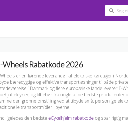
-Wheels Rabatkode 2026
-Wheels er en førende leverandør af elektriske køretøjer i Nord
lbyde bæredygtige og effektive transportløsninger til både priva
lstedeværelse i Danmark og flere europæiske lande leverer E-Whe
behjul, elcykler, og tilbehør fra nogle af de bedste producenter 
emme den grønne omstilling ved at tilbyde små, personlige elektr
aditionelle transportmidler i byerne.
ind ligeledes den bedste
eCykelhjelm rabatkode
og spar rigtig m