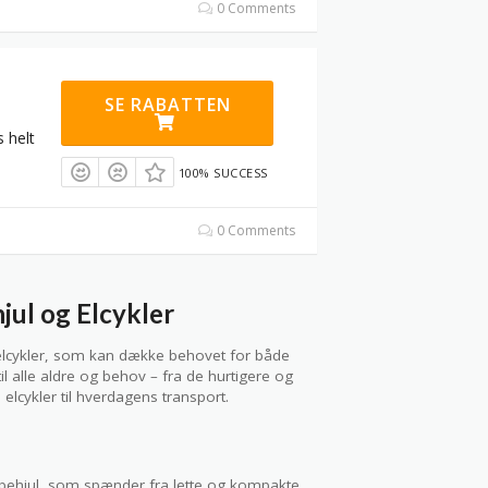
0 Comments
SE RABATTEN
 helt
100% SUCCESS
0 Comments
jul og Elcykler
 elcykler, som kan dække behovet for både
l alle aldre og behov – fra de hurtigere og
elcykler til hverdagens transport.
løbehjul, som spænder fra lette og kompakte