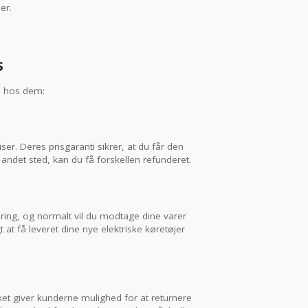
er.
s
le hos dem:
er. Deres prisgaranti sikrer, at du får den
andet sted, kan du få forskellen refunderet.
ering, og normalt vil du modtage dine varer
at få leveret dine nye elektriske køretøjer
ket giver kunderne mulighed for at returnere