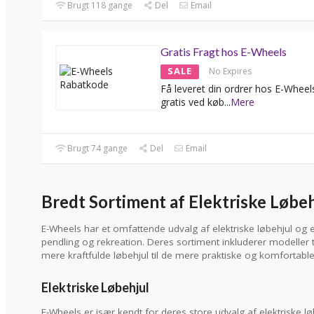
Brugt 118 gange
Del
Email
Gratis Fragt hos E-Wheels
SALE
No Expires
Få leveret din ordrer hos E-Wheels
gratis ved køb
...
Mere
Brugt 74 gange
Del
Email
Bredt Sortiment af Elektriske Løbeh
E-Wheels har et omfattende udvalg af elektriske løbehjul og
pendling og rekreation. Deres sortiment inkluderer modeller ti
mere kraftfulde løbehjul til de mere praktiske og komfortable 
Elektriske Løbehjul
E-Wheels er især kendt for deres store udvalg af elektriske 