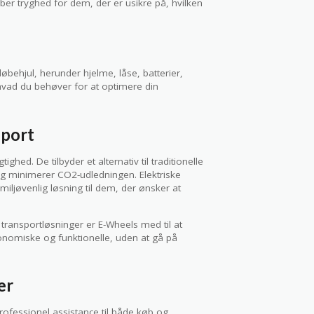
kaber tryghed for dem, der er usikre på, hvilken
løbehjul, herunder hjelme, låse, batterier,
, hvad du behøver for at optimere din
sport
ed. De tilbyder et alternativ til traditionelle
 og minimerer CO2-udledningen. Elektriske
n miljøvenlig løsning til dem, der ønsker at
transportløsninger er E-Wheels med til at
konomiske og funktionelle, uden at gå på
er
rofessionel assistance til både køb og