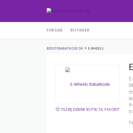
Skip
to
FORSIDE
BUTIKKER
content
>
BEDSTERABATKODE.DK
E-WHEELS
E
E
ti
ti
lø
fr
TILFØJ DENNE BUTIK TIL FAVORIT
tr
F