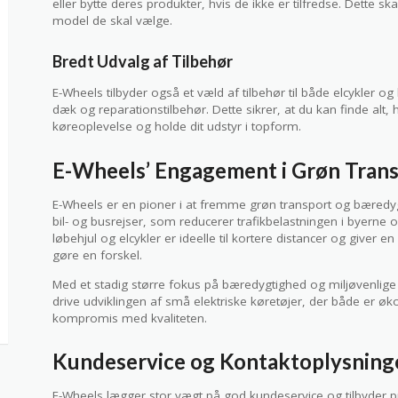
eller bytte deres produkter, hvis de ikke er tilfredse. Dette s
model de skal vælge.
Bredt Udvalg af Tilbehør
E-Wheels tilbyder også et væld af tilbehør til både elcykler og 
dæk og reparationstilbehør. Dette sikrer, at du kan finde alt
køreoplevelse og holde dit udstyr i topform.
E-Wheels’ Engagement i Grøn Tran
E-Wheels er en pioner i at fremme grøn transport og bæredygtigh
bil- og busrejser, som reducerer trafikbelastningen i byerne
løbehjul og elcykler er ideelle til kortere distancer og giver e
gøre en forskel.
Med et stadig større fokus på bæredygtighed og miljøvenlige 
drive udviklingen af små elektriske køretøjer, der både er ø
kompromis med kvaliteten.
Kundeservice og Kontaktoplysning
E-Wheels lægger stor vægt på god kundeservice og tilbyder p