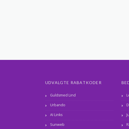
UDVALGTE RABATKODER
BE
Guldsmed Lind
L
Urbando
D
AI Links
J
Sunweb
R