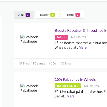
Alle
Koder
Tilbud
3
1
2
Bedste Rabatter & Tilbud hos 
SALE
No Expires
Få de bedste rabatter & tilbud ho
Wheels ved at
...
Mere
Brugt 116 gange
Del
Email
15% Rabat hos E-Wheels
RABATKODE
No Expires
Få 15% rabat på din ordrer hos E
ved at
...
Mere