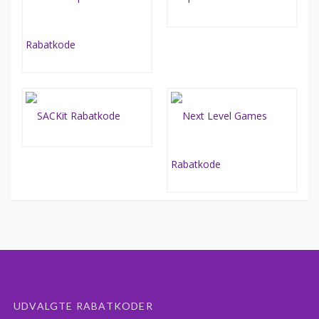
UDVALGTE RABATKODER