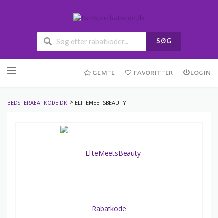
SØG
Skip
to
GEMTE
FAVORITTER
LOGIN
content
>
BEDSTERABATKODE.DK
ELITEMEETSBEAUTY