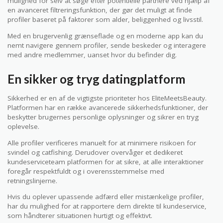
mulighed for selv at søge efter potentielle partnere ved hjælp af
en avanceret filtreringsfunktion, der gør det muligt at finde
profiler baseret på faktorer som alder, beliggenhed og livsstil.
Med en brugervenlig grænseflade og en moderne app kan du
nemt navigere gennem profiler, sende beskeder og interagere
med andre medlemmer, uanset hvor du befinder dig.
En sikker og tryg datingplatform
Sikkerhed er en af de vigtigste prioriteter hos EliteMeetsBeauty.
Platformen har en række avancerede sikkerhedsfunktioner, der
beskytter brugernes personlige oplysninger og sikrer en tryg
oplevelse.
Alle profiler verificeres manuelt for at minimere risikoen for
svindel og catfishing. Derudover overvåger et dedikeret
kundeserviceteam platformen for at sikre, at alle interaktioner
foregår respektfuldt og i overensstemmelse med
retningslinjerne.
Hvis du oplever upassende adfærd eller mistænkelige profiler,
har du mulighed for at rapportere dem direkte til kundeservice,
som håndterer situationen hurtigt og effektivt.