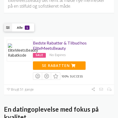
EliteMeetsBeauty det nemt at møde nye mennesker
på en stilfuld og sofistikeret måde.
Alle
1
Bedste Rabatter & Tilbud hos
EliteMeetsBeauty
No Expires
SALE
SE RABATTEN
100% SUCCESS
Brugt 51 gange
En datingoplevelse med fokus på
kvalitet