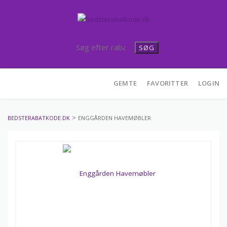
SØG
Skip
GEMTE
FAVORITTER
LOGIN
to
content
>
BEDSTERABATKODE.DK
ENGGÅRDEN HAVEMØBLER