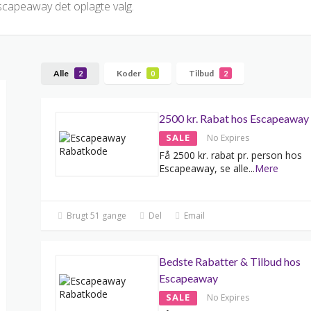
scapeaway det oplagte valg.
Alle
Koder
Tilbud
2
0
2
2500 kr. Rabat hos Escapeaway
SALE
No Expires
Få 2500 kr. rabat pr. person hos
Escapeaway, se alle
...
Mere
Brugt 51 gange
Del
Email
Bedste Rabatter & Tilbud hos
Escapeaway
SALE
No Expires