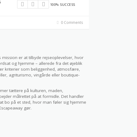
s
100% SUCCESS
0 Comments
mission er at tilbyde rejseoplevelser, hvor
rdsat og hjemme – allerede fra det øjeblik
fter kriterier som beliggenhed, atmosfære,
ller, agriturismo, vingårde eller boutique-
mmer tættere på kulturen, maden,
ejder målrettet på at formidle. Det handler
at bo på et sted, hvor man føler sig hjemme
d Escapeaway gør.