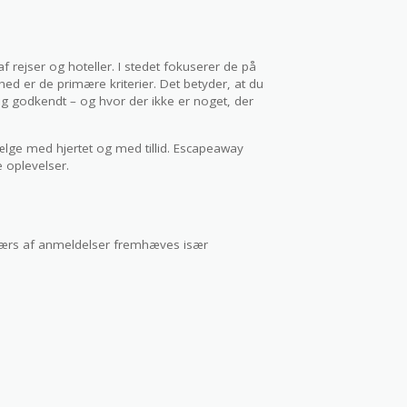
f rejser og hoteller. I stedet fokuserer de på
shed er de primære kriterier. Det betyder, at du
g godkendt – og hvor der ikke er noget, der
ælge med hjertet og med tillid. Escapeaway
 oplevelser.
værs af anmeldelser fremhæves især