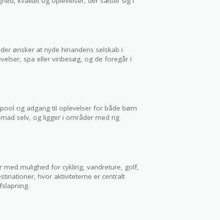
ghed, kvalitet og oplevelser, der sætter sig i
 der ønsker at nyde hinandens selskab i
elser, spa eller vinbesøg, og de foregår i
 pool og adgang til oplevelser for både børn
mad selv, og ligger i områder med rig
er med mulighed for cykling, vandreture, golf,
ationer, hvor aktiviteterne er centralt
afslapning.