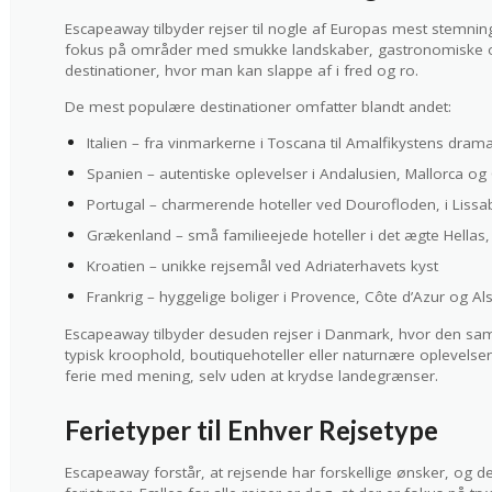
Escapeaway tilbyder rejser til nogle af Europas mest stemnin
fokus på områder med smukke landskaber, gastronomiske op
destinationer, hvor man kan slappe af i fred og ro.
De mest populære destinationer omfatter blandt andet:
Italien – fra vinmarkerne i Toscana til Amalfikystens drama
Spanien – autentiske oplevelser i Andalusien, Mallorca og
Portugal – charmerende hoteller ved Dourofloden, i Lissa
Grækenland – små familieejede hoteller i det ægte Hella
Kroatien – unikke rejsemål ved Adriaterhavets kyst
Frankrig – hyggelige boliger i Provence, Côte d’Azur og Al
Escapeaway tilbyder desuden rejser i Danmark, hvor den sam
typisk kroophold, boutiquehoteller eller naturnære oplevelser,
ferie med mening, selv uden at krydse landegrænser.
Ferietyper til Enhver Rejsetype
Escapeaway forstår, at rejsende har forskellige ønsker, og de