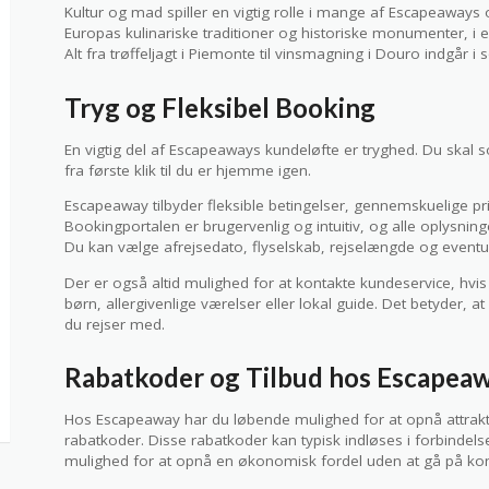
Kultur og mad spiller en vigtig rolle i mange af Escapeaways 
Europas kulinariske traditioner og historiske monumenter, i 
Alt fra trøffeljagt i Piemonte til vinsmagning i Douro indgår i 
Tryg og Fleksibel Booking
En vigtig del af Escapeaways kundeløfte er tryghed. Du skal s
fra første klik til du er hjemme igen.
Escapeaway tilbyder fleksible betingelser, gennemskuelige pr
Bookingportalen er brugervenlig og intuitiv, og alle oplysnin
Du kan vælge afrejsedato, flyselskab, rejselængde og eventue
Der er også altid mulighed for at kontakte kundeservice, hvi
børn, allergivenlige værelser eller lokal guide. Det betyder, 
du rejser med.
Rabatkoder og Tilbud hos Escapea
Hos Escapeaway har du løbende mulighed for at opnå attrakt
rabatkoder. Disse rabatkoder kan typisk indløses i forbindels
mulighed for at opnå en økonomisk fordel uden at gå på ko