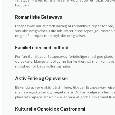
ferietyper. Fælles for alle rejser er dog, at der er fokus på try
kroppen.
Romantiske Getaways
Escapeaway har et bredt udvalg af romantiske rejser for par,
smukke omgivelser. Ofte inkluderer disse rejser gourmetoplev
nogle af Europas mest idylliske omgivelser.
Familieferier med Indhold
For familier tilbyder Escapeaway ferieboliger med god plads,
og voksne. Mange af boligerne har køkken, så man kan lave 
mulighed for både kultur og natur.
Aktiv Ferie og Oplevelser
Elsker du at være aktiv på din ferie, tilbyder Escapeaway rejs
madlavningskurser og meget mere. Du kan vælge mellem destin
placeret i rejsens struktur – eller bare et godt supplement til 
Kulturelle Ophold og Gastronomi