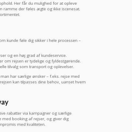
ophold. Her får du mulighed for at opleve
en ramme der føles ægte og ikke iscenesat.
sortimentet.
om kunde føle dig sikker i hele processen –
iser og en høj grad af kundeservice.
ger om rejsen er tydelige og fyldestgørende.
lle tilvalg som transport og oplevelser.
s man har særlige ønsker – f.eks. rejse med
at rejsen kan tilpasses dine behov, uanset hvem
way
ive rabatter via kampagner og særlige
e med booking af rejser, og giver dig
mpromis med kvaliteten.