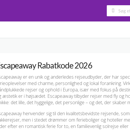
scapeaway Rabatkode 2026
capeaway er en unik og anderledes rejseudbyder, der har special
rieoplevelser med charme, personlighed og lokal forankring. Vir
åndplukkede rejser og ophold i Europa, især med fokus på destin
 æstetik er i højsædet. Escapeaway tilbyder rejser med fly og h
ikke: det lille, det hyggelige, det personlige – og det, der skaber m
scapeaway henvender sig til den kvalitetsbevidste rejsende, s
akkerejser, men i stedet drømmer om ferieboliger og hoteller m
der efter en romantisk ferie for to, en familievenlig solrejse ell