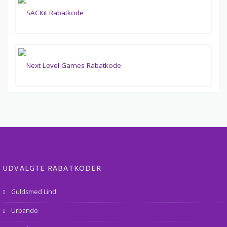
UDVALGTE RABATKODER
Guldsmed Lind
Urbando