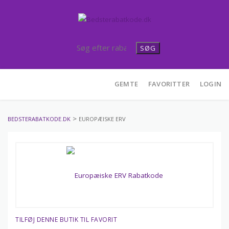
SØG
Skip
GEMTE
FAVORITTER
LOGIN
to
content
>
BEDSTERABATKODE.DK
EUROPÆISKE ERV
TILFØJ DENNE BUTIK TIL FAVORIT