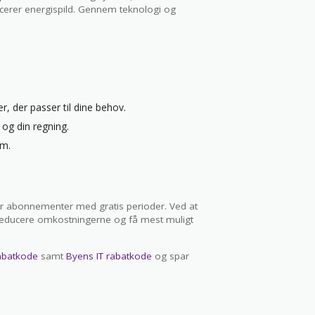
ucerer energispild. Gennem teknologi og
, der passer til dine behov.
 og din regning.
am.
nder abonnementer med gratis perioder. Ved at
 reducere omkostningerne og få mest muligt
abatkode
samt
Byens IT rabatkode
og spar