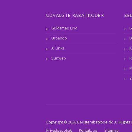
UDVALGTE RABATKODER
BE
Guldsmed Lind
L
Urbando
D
AI Links
J
Sunweb
R
M
Z
Copyright © 2026 Bedsterabatkode.dk. All Rights
Privatlivspolitik
Kontakt os
Sitemap