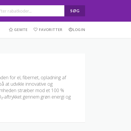
SØG
GEMTE
FAVORITTER
LOGIN
en for el, fibernet, opladning af
å at udvikle innovative og
ksomheden stræber mod et 100 %
O₂-aftrykket gennem grøn energi og