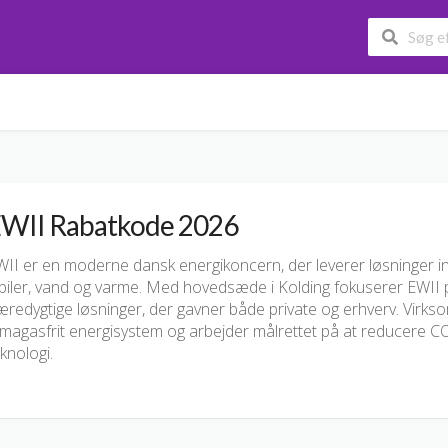
WII Rabatkode 2026
II er en moderne dansk energikoncern, der leverer løsninger ind
biler, vand og varme. Med hovedsæde i Kolding fokuserer EWII p
æredygtige løsninger, der gavner både private og erhverv. Vir
limagasfrit energisystem og arbejder målrettet på at reducere C
knologi.