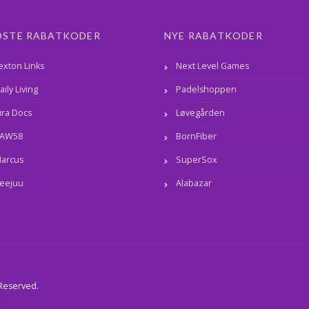
DSTE RABATKODER
NYE RABATKODER
exton Links
Next Level Games
aily Living
Padelshoppen
ura Docs
Løvegården
AW58
BornFiber
arcus
SuperSox
eejuu
Alabazar
 Reserved.