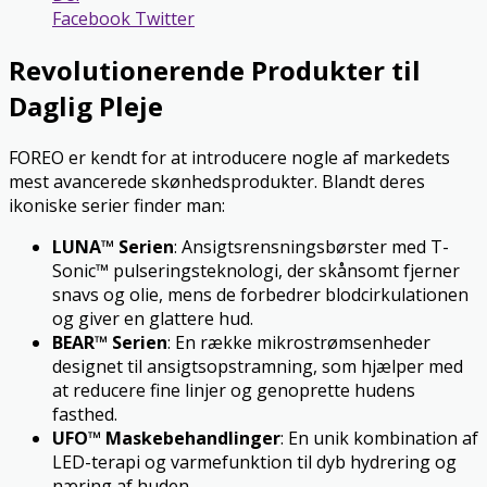
Facebook
Twitter
Revolutionerende Produkter til
Daglig Pleje
FOREO er kendt for at introducere nogle af markedets
mest avancerede skønhedsprodukter. Blandt deres
ikoniske serier finder man:
LUNA™ Serien
: Ansigtsrensningsbørster med T-
Sonic™ pulseringsteknologi, der skånsomt fjerner
snavs og olie, mens de forbedrer blodcirkulationen
og giver en glattere hud.
BEAR™ Serien
: En række mikrostrømsenheder
designet til ansigtsopstramning, som hjælper med
at reducere fine linjer og genoprette hudens
fasthed.
UFO™ Maskebehandlinger
: En unik kombination af
LED-terapi og varmefunktion til dyb hydrering og
næring af huden.