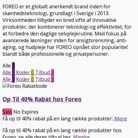
FOREO er et globalt anerkendt brand inden for
skønhedsteknologi, grundlagt i Sverige i 2013.
Virksomheden tilbyder en bred vifte af innovative
produkter, der kombinerer teknologi og effektivitet, for
at forbedre den daglige selvplejerutine. Med fokus på
avancerede løsninger inden for ansigtsrensning, anti-
aging, og hudpleje har FOREO opnået stor popularitet
blandt både professionelle og privatpersoner.
Alle
3
Alle
3
Koder
0
Tilbud
3
Alle
3
Koder
0
Tilbud
3
Op Til 40% Rabat hos Foreo
Sale
No Expires
Få op til 40% rabat på en lang række produkter
...
Mere
Få op til 40% rabat på en lang række produkter hos
Foreo, se alle deres tilbud her.
Mindre