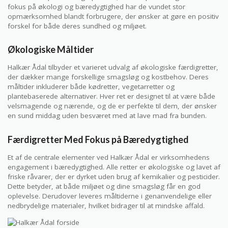
fokus på økologi og bæredygtighed har de vundet stor
opmærksomhed blandt forbrugere, der ønsker at gøre en positiv
forskel for både deres sundhed og miljøet.
Økologiske Måltider
Halkær Ådal tilbyder et varieret udvalg af økologiske færdigretter,
der dækker mange forskellige smagsløg og kostbehov. Deres
måltider inkluderer både kødretter, vegetarretter og
plantebaserede alternativer. Hver ret er designet til at være både
velsmagende og nærende, og de er perfekte til dem, der ønsker
en sund middag uden besværet med at lave mad fra bunden.
Færdigretter Med Fokus på Bæredygtighed
Et af de centrale elementer ved Halkær Ådal er virksomhedens
engagement i bæredygtighed. Alle retter er økologiske og lavet af
friske råvarer, der er dyrket uden brug af kemikalier og pesticider.
Dette betyder, at både miljøet og dine smagsløg får en god
oplevelse. Derudover leveres måltiderne i genanvendelige eller
nedbrydelige materialer, hvilket bidrager til at mindske affald.