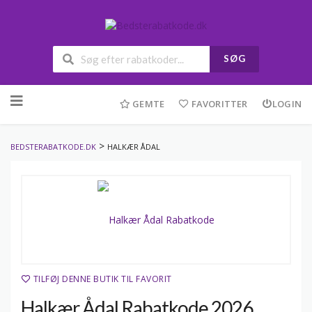
SØG
Skip
to
GEMTE
FAVORITTER
LOGIN
content
>
BEDSTERABATKODE.DK
HALKÆR ÅDAL
TILFØJ DENNE BUTIK TIL FAVORIT
Halkær Ådal Rabatkode 2026