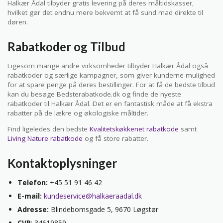
Halkær Ådal tilbyder gratis levering på deres måltidskasser,
hvilket gør det endnu mere bekvemt at få sund mad direkte til
døren.
Rabatkoder og Tilbud
Ligesom mange andre virksomheder tilbyder Halkær Ådal også
rabatkoder og særlige kampagner, som giver kunderne mulighed
for at spare penge på deres bestillinger. For at få de bedste tilbud
kan du besøge Bedsterabatkode.dk og finde de nyeste
rabatkoder til Halkær Ådal. Det er en fantastisk måde at få ekstra
rabatter på de lækre og økologiske måltider.
Find ligeledes den bedste
Kvalitetskøkkenet rabatkode
samt
Living Nature rabatkode
og få store rabatter.
Kontaktoplysninger
Telefon:
+45 51 91 46 42
E-mail:
kundeservice@halkaeraadal.dk
Adresse:
Blindebomsgade 5, 9670 Løgstør
CVR
: 34619859