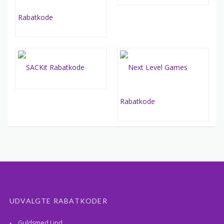
UDVALGTE RABATKODER
Guldsmed Lind