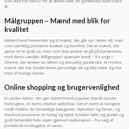
som ikke har behov for at ændre hele sin garderobe hvert halve
år.
Målgruppen – Mænd med blik for
kvalitet
HiddenTrend henvender sig til mænd, der går op i deres stil, men
som samtidig prioriterer kvalitet og komfort. Det er mænd, der
gerne vil se godt ud, men som ikke ønsker at gå på kompromis
med deres værdier. Målgruppen spænder bredt – fra unge i
20’erne, der ønsker en stilren og ansvarlig garderobe, til modne
mænd, der har fundet deres personlige stil og ikke lader sig rive
med af hurtige trends.
Online shopping og brugervenlighed
En anden faktor, der gør HiddenTrend populær blandt danske
forbrugere, er deres intuitive webshop. Det er nemt at navigere
rundt mellem de forskellige kategorier, størrelser og farver, og
checkout-processen er hurtig og ligetil. Kunden føler sig guidet og
godt behandlet hele vejen igennem købsrejsen – fra valg af
produkt til modtagelse af varen.