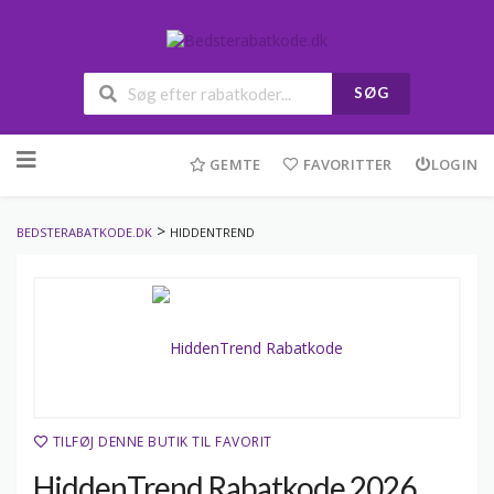
SØG
Skip
to
GEMTE
FAVORITTER
LOGIN
content
>
BEDSTERABATKODE.DK
HIDDENTREND
TILFØJ DENNE BUTIK TIL FAVORIT
HiddenTrend Rabatkode 2026