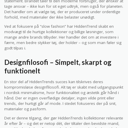
statement. Brandet taler til den moderne forbruger, der ønsker at
tage ansvar – ikke kun for sit eget udtryk, men også for planeten.
Det handler om at vælge tøj, der er produceret under ordentlige
forhold, med materialer der ikke belaster unødigt.
Ved at fokusere på “slow fashion” har HiddenTrend skabt en
modvægt til de hurtige kollektioner og billige løsninger, som
mange andre brands tilbyder. Her handler det om at investere i
færre, men bedre stykker tøj, der holder – og som man føler sig
godt tilpas i.
Designfilosofi – Simpelt, skarpt og
funktionelt
En stor del af HiddenTrends succes kan tilskrives deres
kompromisløse designfilosofi. Alt tøj er skabt med udgangspunkt
i nordisk minimalisme, hvor funktionalitet og æstetik går hånd i
hånd. Der er ingen overflødige detaljer, ingen vilde print eller
trends, der hurtigt går af mode. I stedet fokuseres der på snit,
materialer og pasform.
Det er denne tilgang, der gør HiddenTrends kollektioner relevante
år efter år – og det er netop dét, der tiltaler den bevidste mand,