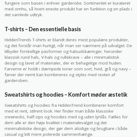
fungere som basen i enhver garderobe. Sortimentet er kurateret
med omhu, så hvert eneste produkt har en funktion og en plads i
det samlede udtryk.
T-shirts – Den essentielle basis
HiddenTrends T-shirts er blandt deres mest populære produkter,
og det forstår man hurtigt, når man ser nærmere på udvalget. De
tilbyder forskellige pasformer og halsudskæringer, herunder
klassisk rund hals, V-hals og rullekrave – alle i minimalistisk
design og lavet af materialer, der er behagelige mod huden.
Farverne er holdt i dæmpede toner som sort, hvid, grå og navy –
farver der nemt kan kombineres og styles med resten af
garderoben.
Sweatshirts og hoodies – Komfort møder æstetik
Sweatshirts og hoodies fra HiddenTrend kombinerer komfort
med et rent, stilrent look. Her finder man både klassiske
crewnecks, half-zips og hoodies med og uden lynlås. Fælles for
dem alle er den høje kvalitet i materialevalget og det
minimalistiske design, der gør dem alsidige og brugbare i både
casual og lidt mere polerede sammenhænge.