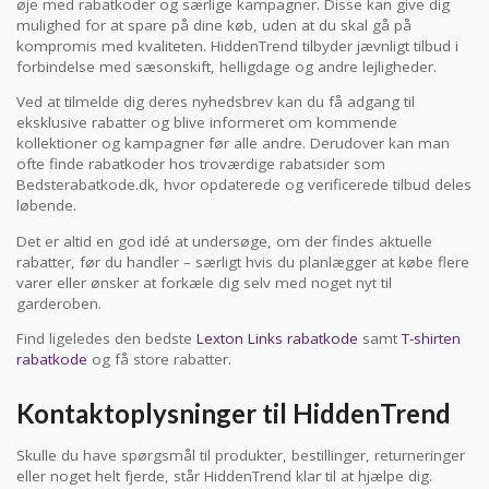
øje med rabatkoder og særlige kampagner. Disse kan give dig
mulighed for at spare på dine køb, uden at du skal gå på
kompromis med kvaliteten. HiddenTrend tilbyder jævnligt tilbud i
forbindelse med sæsonskift, helligdage og andre lejligheder.
Ved at tilmelde dig deres nyhedsbrev kan du få adgang til
eksklusive rabatter og blive informeret om kommende
kollektioner og kampagner før alle andre. Derudover kan man
ofte finde rabatkoder hos troværdige rabatsider som
Bedsterabatkode.dk, hvor opdaterede og verificerede tilbud deles
løbende.
Det er altid en god idé at undersøge, om der findes aktuelle
rabatter, før du handler – særligt hvis du planlægger at købe flere
varer eller ønsker at forkæle dig selv med noget nyt til
garderoben.
Find ligeledes den bedste
Lexton Links rabatkode
samt
T-shirten
rabatkode
og få store rabatter.
Kontaktoplysninger til HiddenTrend
Skulle du have spørgsmål til produkter, bestillinger, returneringer
eller noget helt fjerde, står HiddenTrend klar til at hjælpe dig.