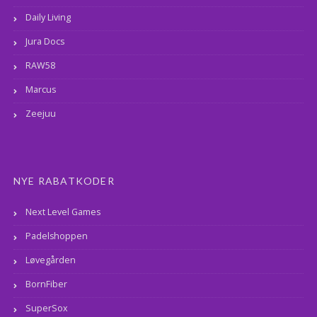
Daily Living
Jura Docs
RAW58
Marcus
Zeejuu
NYE RABATKODER
Next Level Games
Padelshoppen
Løvegården
BornFiber
SuperSox