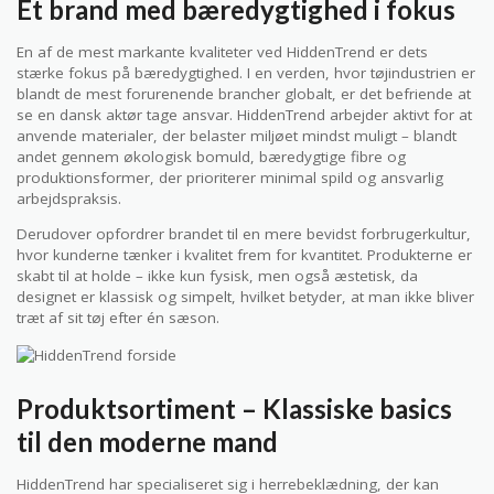
Et brand med bæredygtighed i fokus
En af de mest markante kvaliteter ved HiddenTrend er dets
stærke fokus på bæredygtighed. I en verden, hvor tøjindustrien er
blandt de mest forurenende brancher globalt, er det befriende at
se en dansk aktør tage ansvar. HiddenTrend arbejder aktivt for at
anvende materialer, der belaster miljøet mindst muligt – blandt
andet gennem økologisk bomuld, bæredygtige fibre og
produktionsformer, der prioriterer minimal spild og ansvarlig
arbejdspraksis.
Derudover opfordrer brandet til en mere bevidst forbrugerkultur,
hvor kunderne tænker i kvalitet frem for kvantitet. Produkterne er
skabt til at holde – ikke kun fysisk, men også æstetisk, da
designet er klassisk og simpelt, hvilket betyder, at man ikke bliver
træt af sit tøj efter én sæson.
Produktsortiment – Klassiske basics
til den moderne mand
HiddenTrend har specialiseret sig i herrebeklædning, der kan