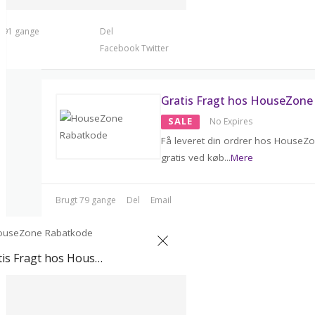
t 91 gange
Del
Facebook
Twitter
Gratis Fragt hos HouseZone
SALE
No Expires
Få leveret din ordrer hos HouseZo
gratis ved køb
...
Mere
Brugt 79 gange
Del
Email
Gratis Fragt hos HouseZone