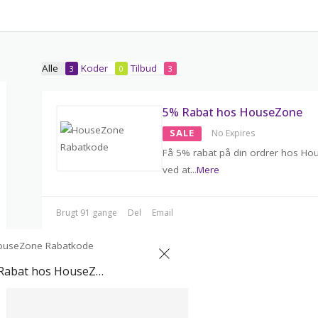
Alle
Koder
Tilbud
3
0
3
5% Rabat hos HouseZone
SALE
No Expires
Få 5% rabat på din ordrer hos H
ved at
...
Mere
Brugt 91 gange
Del
Email
5% Rabat hos HouseZone