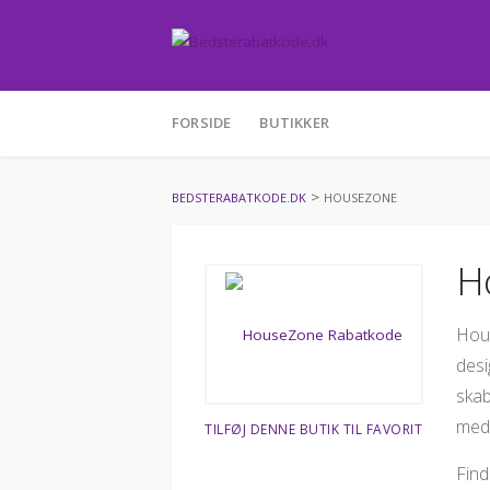
Skip
FORSIDE
BUTIKKER
to
content
>
BEDSTERABATKODE.DK
HOUSEZONE
H
Hous
desi
skab
med 
TILFØJ DENNE BUTIK TIL FAVORIT
Find