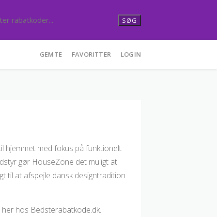
SØG
GEMTE
FAVORITTER
LOGIN
il hjemmet med fokus på funktionelt
nudstyr gør HouseZone det muligt at
t til at afspejle dansk designtradition
her hos Bedsterabatkode.dk.