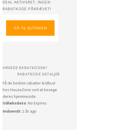
DEAL AKTIVERET, INGEN
RABATKODE PÅKRÆVET!
GÅ TIL BUTIKKEN
VIRKEDE RABATKODEN?
RABATKODE DETALJER
Få de bedste rabatter & tilbud
hos HouseZone ved at besøge
deres hjemmeside.
Udløbsdato
: No Expires
Indsendt
: 2 år ago