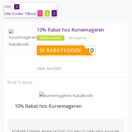
Alle
3
Alle
Koder
Tilbud
1
2
3
10% Rabat hos Kurvemageren
No Expires
RABATKODE
ABXIAY10
SE RABATKODEN
100% SUCCESS
Brugt 72 gange
10% Rabat hos Kurvemageren
KOPIER DENNE RABATKODE OG BRUG DEN VED KASSEN