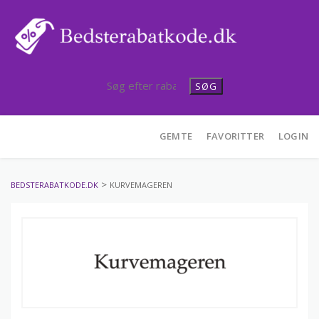
SØG
Skip
GEMTE
FAVORITTER
LOGIN
to
content
>
BEDSTERABATKODE.DK
KURVEMAGEREN