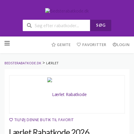
SØG
Skip
to
GEMTE
FAVORITTER
LOGIN
content
>
BEDSTERABATKODE.DK
LÆRLET
TILFØJ DENNE BUTIK TIL FAVORIT
Lærlet Rabatkode 2026