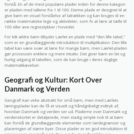
forstå. En af de mest populære plader inden for denne kategori
er pladen med tallene fra 1 til 100. Denne plade er designet til at
give børn en visuel forståelse af talrækken og kan bruges til en
række matematiske lege og aktiviteter, som fx at lære at tælle til
100 eller øve regnestykker i hovedet.
For lidt ældre børn tilbyder Lærlet en plade med “den lille tabel,”
som er en grundlæggende introduktion til multiplikation. Den lille
tabel kan være svær at lære for mange børn, men Lærlet-pladen
gør processen enklere og mere intuitiv. Det giver børn en let og
hurtig adgang til tabellen, som de kan bruge i deres daglige
matematikøvelser.
Geografi og Kultur: Kort Over
Danmark og Verden
Geografi kan virke abstrakt for små børn, men med Lærlets
læringsplader kan de få et visuelt og håndgribeligt indtryk af,
hvordan Danmark og verden ser ud. Pladerne over Danmark og
verdenskortet er detaljerede, men stadig simple nok til at børn
kan forstå de grundlæggende elementer som landegrænser og
placeringen af større byer. Disse plader er en god introduktion til