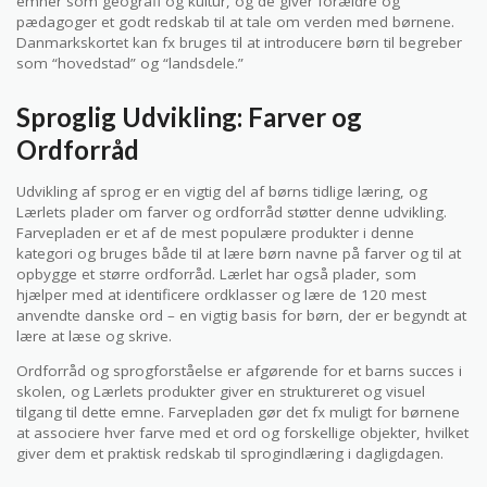
emner som geografi og kultur, og de giver forældre og
pædagoger et godt redskab til at tale om verden med børnene.
Danmarkskortet kan fx bruges til at introducere børn til begreber
som “hovedstad” og “landsdele.”
Sproglig Udvikling: Farver og
Ordforråd
Udvikling af sprog er en vigtig del af børns tidlige læring, og
Lærlets plader om farver og ordforråd støtter denne udvikling.
Farvepladen er et af de mest populære produkter i denne
kategori og bruges både til at lære børn navne på farver og til at
opbygge et større ordforråd. Lærlet har også plader, som
hjælper med at identificere ordklasser og lære de 120 mest
anvendte danske ord – en vigtig basis for børn, der er begyndt at
lære at læse og skrive.
Ordforråd og sprogforståelse er afgørende for et barns succes i
skolen, og Lærlets produkter giver en struktureret og visuel
tilgang til dette emne. Farvepladen gør det fx muligt for børnene
at associere hver farve med et ord og forskellige objekter, hvilket
giver dem et praktisk redskab til sprogindlæring i dagligdagen.