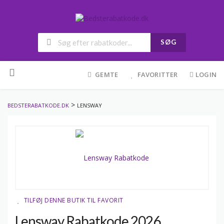
SØG
Skip
to
GEMTE
FAVORITTER
LOGIN
content
>
BEDSTERABATKODE.DK
LENSWAY
TILFØJ DENNE BUTIK TIL FAVORIT
Lensway Rabatkode 2026