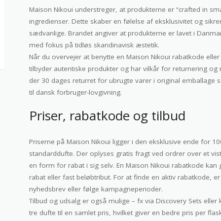
Maison Nikoui understreger, at produkterne er “crafted in s
ingredienser. Dette skaber en følelse af eksklusivitet og sikr
sædvanlige. Brandet angiver at produkterne er lavet i Danma
med fokus på tidløs skandinavisk æstetik.
Når du overvejer at benytte en Maison Nikoui rabatkode eller 
tilbyder autentiske produkter og har vilkår for returnering og
der 30 dages returret for ubrugte varer i original emballag
til dansk forbruger-lovgivning.
Priser, rabatkode og tilbud
Priserne på Maison Nikoui ligger i den eksklusive ende for 10
standarddufte. Der oplyses gratis fragt ved ordrer over et vis
en form for rabat i sig selv. En Maison Nikoui rabatkode kan 
rabat eller fast beløbtribut. For at finde en aktiv rabatkode, e
nyhedsbrev eller følge kampagneperioder.
Tilbud og udsalg er også mulige – fx via Discovery Sets elle
tre dufte til en samlet pris, hvilket giver en bedre pris per fl