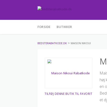
Skip
FORSIDE
BUTIKKER
to
content
>
BEDSTERABATKODE.DK
MAISON NIKOUI
M
Mais
høj 
en o
Beds
TILFØJ DENNE BUTIK TIL FAVORIT
et d