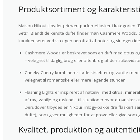
Produktsortiment og karakterist
Maison Nikoui tilbyder primært parfumeflasker i kategorien 
Sets”. Blandt de kendte dufte finder man Cashmere Woods, Ch
karakteriseret ved sin egen nerofrafi af noter og sin egen iden
Cashmere Woods er beskrevet som en duft med citrus og 
– velegnet til daglig brug eller aftenbrug af den stilbevids
Cheeky Cherry kombinerer søde kirsebær og vanilje med pu
velegnet til romantiske eller mere legende stunder.
Flashing Lights er inspireret af natteliv, med citrus, min
af rav, vanilje og ruskind – til situationer hvor du ønsker at 
Derudover tilbydes en Nikoui Trilogy-pakke (tre flasker) sa
dufte), som giver muligheder for at prøve eller give som 
Kvalitet, produktion og autentici