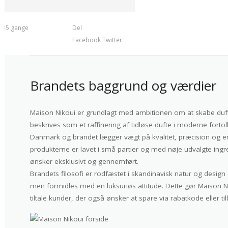
t 35 gange
Del
Facebook
Twitter
Brandets baggrund og værdier
Maison Nikoui er grundlagt med ambitionen om at skabe duft
beskrives som et raffinering af tidløse dufte i moderne fortol
Danmark og brandet lægger vægt på kvalitet, præcision og en
produkterne er lavet i små partier og med nøje udvalgte ingred
ønsker eksklusivt og gennemført.
Brandets filosofi er rodfæstet i skandinavisk natur og design 
men formidles med en luksuriøs attitude. Dette gør Maison Nik
tiltale kunder, der også ønsker at spare via rabatkode eller 