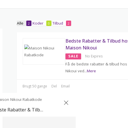
Alle
Koder
Tilbud
2
0
2
Bedste Rabatter & Tilbud ho
Maison Nikoui
SALE
No Expires
Få de bedste rabatter & tilbud ho
Nikoui ved
...
Mere
Brugt 50 gange
Del
Email
Bedste Rabatter & Tilbud hos Maison Nikoui