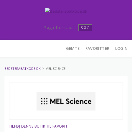
SØG
Skip
GEMTE
FAVORITTER
LOGIN
to
content
>
BEDSTERABATKODE.DK
MEL SCIENCE
TILFØJ DENNE BUTIK TIL FAVORIT