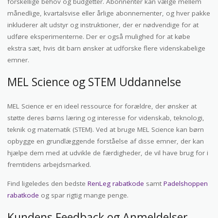
forskellige behov og budgetter. Abonnenter kan vælge mellem
månedlige, kvartalsvise eller årlige abonnementer, og hver pakke
inkluderer alt udstyr og instruktioner, der er nødvendige for at
udføre eksperimenterne. Der er også mulighed for at købe
ekstra sæt, hvis dit barn ønsker at udforske flere videnskabelige
emner.
MEL Science og STEM Uddannelse
MEL Science er en ideel ressource for forældre, der ønsker at
støtte deres børns læring og interesse for videnskab, teknologi,
teknik og matematik (STEM). Ved at bruge MEL Science kan børn
opbygge en grundlæggende forståelse af disse emner, der kan
hjælpe dem med at udvikle de færdigheder, de vil have brug for i
fremtidens arbejdsmarked.
Find ligeledes den bedste
RenLeg rabatkode
samt
Padelshoppen
rabatkode
og spar rigtig mange penge.
Kundens Feedback og Anmeldelser