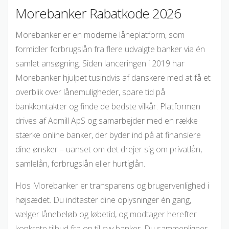
Morebanker Rabatkode 2026
Morebanker er en moderne låneplatform, som
formidler forbrugslån fra flere udvalgte banker via én
samlet ansøgning. Siden lanceringen i 2019 har
Morebanker hjulpet tusindvis af danskere med at få et
overblik over lånemuligheder, spare tid på
bankkontakter og finde de bedste vilkår. Platformen
drives af Admill ApS og samarbejder med en række
stærke online banker, der byder ind på at finansiere
dine ønsker – uanset om det drejer sig om privatlån,
samlelån, forbrugslån eller hurtiglån.
Hos Morebanker er transparens og brugervenlighed i
højsædet. Du indtaster dine oplysninger én gang,
vælger lånebeløb og løbetid, og modtager herefter
konkrete tilbud fra op til syv banker. Du sammenligner