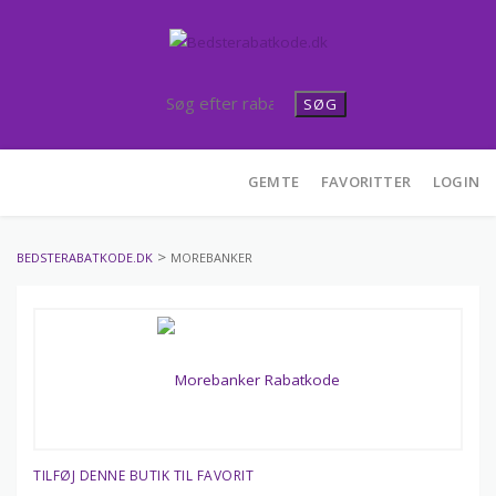
SØG
Skip
GEMTE
FAVORITTER
LOGIN
to
content
>
BEDSTERABATKODE.DK
MOREBANKER
TILFØJ DENNE BUTIK TIL FAVORIT