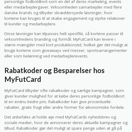
personlige fodboldkort som en del af deres marketing, events
eller medarbejdergaver. Virksomheden samarbejder med flere
danske brands og tilbyder skræddersyede løsninger, hvor
kortene kan bruges til at skabe engagement og styrke relationer
til kunder og medarbejdere.
Disse løsninger kan tilpasses helt specifikt, så kortene passer til
virksomhedens branding og formål. MyFutCard kan levere i
større mængder med kort produktionstid, hvilket gør det muligt at
bruge kortene som giveaways ved messer, sportsarrangementer
eller som belønning ved medarbejderevents.
Rabatkoder og Besparelser hos
MyFutCard
MyFutCard tilbyder ofte rabatkoder og særlige kampagner, som
giver kunder mulighed for at købe deres personlige fodboldkort
til en endnu bedre pris. Rabatkoder kan give procentuelle
rabatter, gratis fragt eller andre former for økonomiske fordele.
Det anbefales at holde øje med MyFutCards nyhedsbrev og
sociale medier, hvor de annoncerer deres aktuelle kampagner og
tilbud. Rabatkoder gør det muligt at spare penge uden at gå på