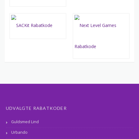
UDVALGTE RABATKODER
Guldsmed Lind
Urbando