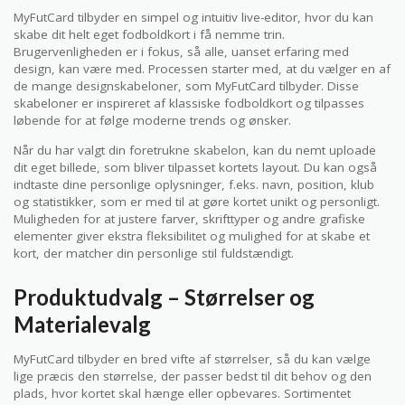
MyFutCard tilbyder en simpel og intuitiv live-editor, hvor du kan
skabe dit helt eget fodboldkort i få nemme trin.
Brugervenligheden er i fokus, så alle, uanset erfaring med
design, kan være med. Processen starter med, at du vælger en af
de mange designskabeloner, som MyFutCard tilbyder. Disse
skabeloner er inspireret af klassiske fodboldkort og tilpasses
løbende for at følge moderne trends og ønsker.
Når du har valgt din foretrukne skabelon, kan du nemt uploade
dit eget billede, som bliver tilpasset kortets layout. Du kan også
indtaste dine personlige oplysninger, f.eks. navn, position, klub
og statistikker, som er med til at gøre kortet unikt og personligt.
Muligheden for at justere farver, skrifttyper og andre grafiske
elementer giver ekstra fleksibilitet og mulighed for at skabe et
kort, der matcher din personlige stil fuldstændigt.
Produktudvalg – Størrelser og
Materialevalg
MyFutCard tilbyder en bred vifte af størrelser, så du kan vælge
lige præcis den størrelse, der passer bedst til dit behov og den
plads, hvor kortet skal hænge eller opbevares. Sortimentet