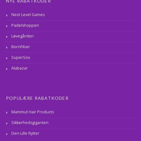
NYE RABATKODER
Next Level Games
Padelshoppen
Løvegården
BornFiber
SuperSox
Alabazar
POPULÆRE RABATKODER
Mammut Hair Products
Sikkerhedsgiganten
Den Lille Rytter