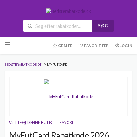
SØG
Skip
to
GEMTE
FAVORITTER
LOGIN
content
>
BEDSTERABATKODE.DK
MYFUTCARD
TILFØJ DENNE BUTIK TIL FAVORIT
MyFutCard Rabatkode 2026