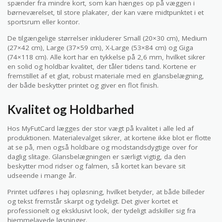
spænder fra mindre kort, som kan hænges op på væggen i
børneværelset, til store plakater, der kan være midtpunktet i et
sportsrum eller kontor.
De tilgængelige størrelser inkluderer Small (20×30 cm), Medium
(27×42 cm), Large (37×59 cm), X-Large (53×84 cm) og Giga
(74×118 cm). Alle kort har en tykkelse på 2,6 mm, hvilket sikrer
en solid og holdbar kvalitet, der tåler tidens tand. Kortene er
fremstillet af et glat, robust materiale med en glansbelægning,
der både beskytter printet og giver en flot finish.
Kvalitet og Holdbarhed
Hos MyFutCard lægges der stor vægt på kvalitet i alle led af
produktionen. Materialevalget sikrer, at kortene ikke blot er flotte
at se på, men også holdbare og modstandsdygtige over for
daglig slitage. Glansbelægningen er særligt vigtig, da den
beskytter mod ridser og falmen, så kortet kan bevare sit
udseende i mange år.
Printet udføres i høj opløsning, hvilket betyder, at både billeder
og tekst fremstår skarpt og tydeligt. Det giver kortet et
professionelt og eksklusivt look, der tydeligt adskiller sig fra
hjemmelavede løsninger.