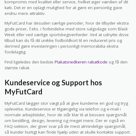
kompromis med kvalitet eller service, hvilket øger værdien af dit
køb. Det er en oplagt mulighed for at gøre en personlig gave
endnu mere attraktiv.
MyFutCard har desuden særlige perioder, hvor de tilbyder ekstra
gode priser, f.eks. i forbindelse med store salgsdage som Black
Week eller ved særlige sportsbegivenheder. Ved at udnytte disse
tilbud kan du få dit unikke fodboldkort til en reduceret pris og
dermed gøre investeringen i personligt memorabilia ekstra
fordelagtig.
Find ligeledes den bedste
Plakatsnedkeren rabatkode
og få den
største rabat.
Kundeservice og Support hos
MyFutCard
MyFutCard lægger stor vægt på at give kunderne en god og tryg
oplevelse. Kundeservice er tilgængelig via telefon og e-mail i
normale arbejdstider, hvor de står klar til at besvare spørgsmål
om bestilling, design, levering og meget mere. Der er også en
FAQ-sektion, der giver svar på de mest almindelige spørgsmål,
så kunder hurtigt kan finde hjælp uden at skulle kontakte support.