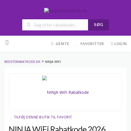
SØG
Skip
to
GEMTE
FAVORITTER
LOGIN
content
>
BEDSTERABATKODE.DK
NINJA WIFI
TILFØJ DENNE BUTIK TIL FAVORIT
NINJA WiFi Rabatkode 2026