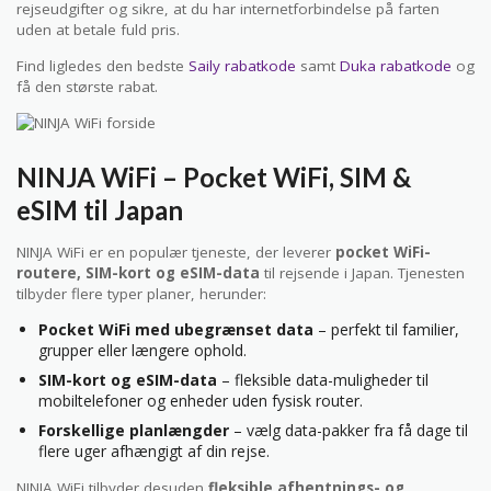
rejseudgifter og sikre, at du har internetforbindelse på farten
uden at betale fuld pris.
Find ligledes den bedste
Saily rabatkode
samt
Duka rabatkode
og
få den største rabat.
NINJA WiFi – Pocket WiFi, SIM &
eSIM til Japan
NINJA WiFi er en populær tjeneste, der leverer
pocket WiFi-
routere, SIM-kort og eSIM-data
til rejsende i Japan. Tjenesten
tilbyder flere typer planer, herunder:
Pocket WiFi med ubegrænset data
– perfekt til familier,
grupper eller længere ophold.
SIM-kort og eSIM-data
– fleksible data-muligheder til
mobiltelefoner og enheder uden fysisk router.
Forskellige planlængder
– vælg data-pakker fra få dage til
flere uger afhængigt af din rejse.
NINJA WiFi tilbyder desuden
fleksible afhentnings- og