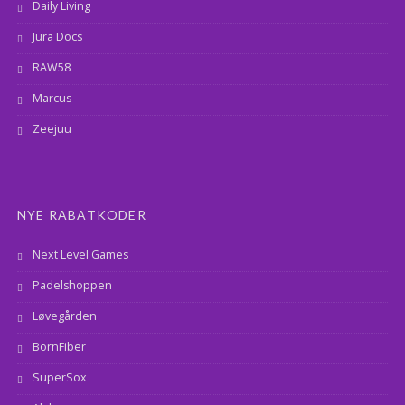
Daily Living
Jura Docs
RAW58
Marcus
Zeejuu
NYE RABATKODER
Next Level Games
Padelshoppen
Løvegården
BornFiber
SuperSox