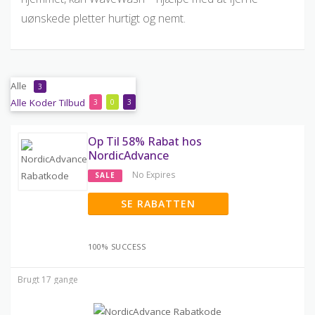
uønskede pletter hurtigt og nemt.
Alle
3
Alle
Koder
Tilbud
3
0
3
Op Til 58% Rabat hos
NordicAdvance
No Expires
SALE
SE RABATTEN
100% SUCCESS
Brugt 17 gange