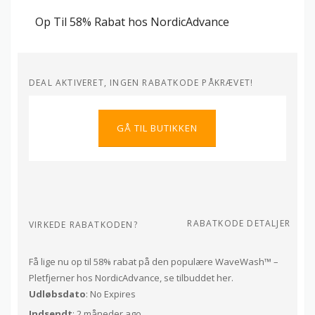
Op Til 58% Rabat hos NordicAdvance
DEAL AKTIVERET, INGEN RABATKODE PÅKRÆVET!
GÅ TIL BUTIKKEN
RABATKODE DETALJER
VIRKEDE RABATKODEN?
Få lige nu op til 58% rabat på den populære WaveWash™ –
Pletfjerner hos NordicAdvance, se tilbuddet her.
Udløbsdato
: No Expires
Indsendt
: 2 måneder ago