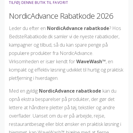
TILFØJ DENNE BUTIK TIL FAVORIT
NordicAdvance Rabatkode 2026
Leder du efter en
NordicAdvance rabatkode
? Hos
BedsteRabatkode.dk samler vi de nyeste rabatkoder,
kampagner og tilbud, så du kan spare penge på
populære produkter fra NordicAdvance.
Virksomheden er især kendt for
WaveWash™
, en
kompakt og effektiv løsning udviklet til hurtig og praktisk
pletfjerning i hverdagen.
Med en gyldig
NordicAdvance rabatkode
kan du
opnå ekstra besparelser på produkter, der gør det
lettere at håndtere pletter på tøj, tekstiler og andre
overflader. Uanset om du er på arbejde, rejse,
restaurantbesøg eller blot ønsker en praktisk løsning i
hjemmet, kan WaveWash™ hjælpe med at fjerne