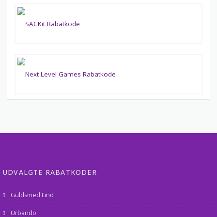
UDVALGTE RABATKODER
Guldsmed Lind
Urbando