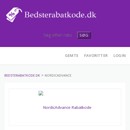
SØG
Skip
GEMTE
FAVORITTER
LOGIN
to
content
>
BEDSTERABATKODE.DK
NORDICADVANCE