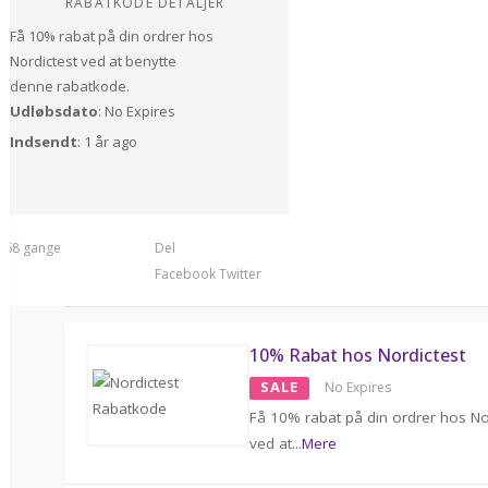
RABATKODE DETALJER
Få 10% rabat på din ordrer hos
Nordictest ved at benytte
denne rabatkode.
Udløbsdato
: No Expires
Indsendt
: 1 år ago
t 68 gange
Del
Facebook
Twitter
10% Rabat hos Nordictest
SALE
No Expires
Få 10% rabat på din ordrer hos No
ved at
...
Mere