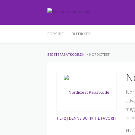
Skip
FORSIDE
BUTIKKER
to
content
>
BEDSTERABATKODE.DK
NORDICTEST
N
Nord
udva
mege
kund
TILFØJ DENNE BUTIK TIL FAVORIT
Hvis