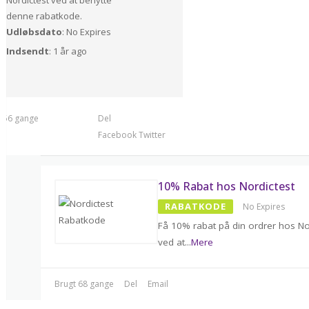
denne rabatkode.
Udløbsdato
: No Expires
Indsendt
: 1 år ago
t 56 gange
Del
Facebook
Twitter
10% Rabat hos Nordictest
RABATKODE
No Expires
Få 10% rabat på din ordrer hos No
ved at
...
Mere
Brugt 68 gange
Del
Email