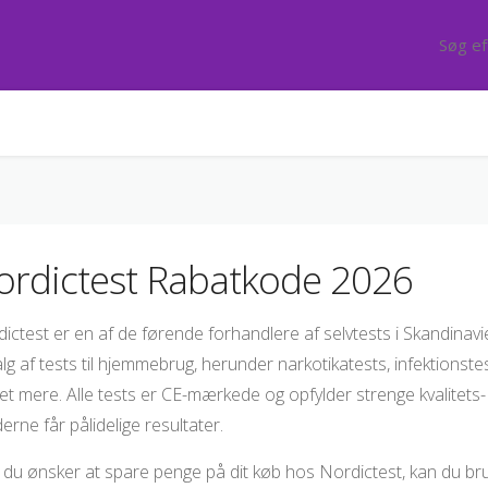
ordictest Rabatkode 2026
ictest er en af de førende forhandlere af selvtests i Skandinavi
lg af tests til hjemmebrug, herunder narkotikatests, infektions
t mere. Alle tests er CE-mærkede og opfylder strenge kvalitets- o
erne får pålidelige resultater.
 du ønsker at spare penge på dit køb hos Nordictest, kan du br