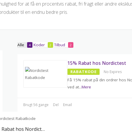
mulighed for at få en procentvis rabat, fri fragt eller andre ekskl
produkter til en endnu bedre pris.
Alle
Koder
Tilbud
4
2
2
15% Rabat hos Nordictest
RABATKODE
No Expires
Få 15% rabat på din ordrer hos No
ved at
...
Mere
Brugt 56 gange
Del
Email
15% Rabat hos Nordictest