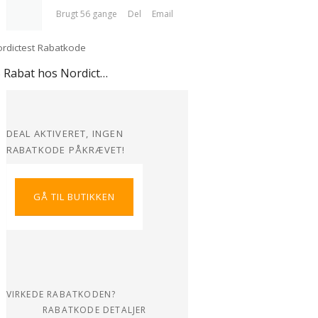
Brugt 56 gange
Del
Email
10% Rabat hos Nordictest
DEAL AKTIVERET, INGEN
RABATKODE PÅKRÆVET!
GÅ TIL BUTIKKEN
VIRKEDE RABATKODEN?
RABATKODE DETALJER