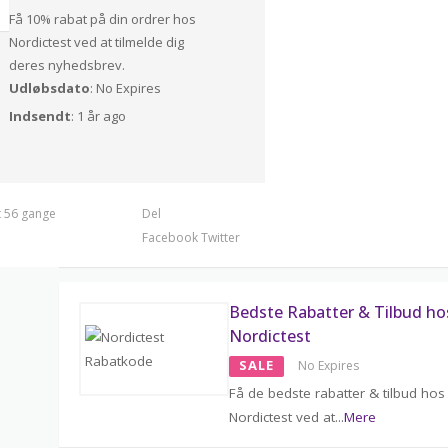
Få 10% rabat på din ordrer hos
Nordictest ved at tilmelde dig
deres nyhedsbrev.
Udløbsdato
: No Expires
Indsendt
: 1 år ago
t 56 gange
Del
Facebook
Twitter
Bedste Rabatter & Tilbud ho
Nordictest
SALE
No Expires
Få de bedste rabatter & tilbud hos
Nordictest ved at
...
Mere