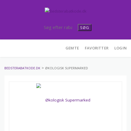
SØG
Skip
GEMTE
FAVORITTER
LOGIN
to
content
>
BEDSTERABATKODE.DK
ØKOLOGISK SUPERMARKED