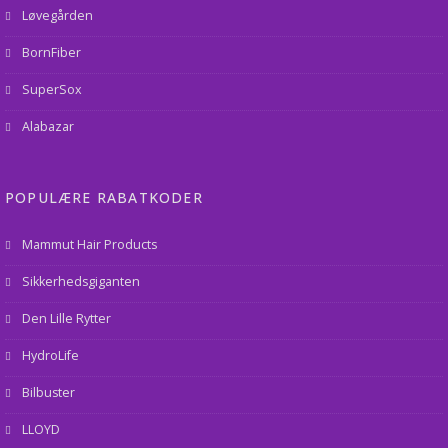
Løvegården
BornFiber
SuperSox
Alabazar
POPULÆRE RABATKODER
Mammut Hair Products
Sikkerhedsgiganten
Den Lille Rytter
HydroLife
Bilbuster
LLOYD