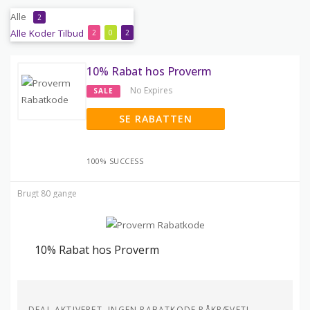
Alle
2
Alle
Koder
Tilbud
2
0
2
10% Rabat hos Proverm
No Expires
SALE
SE RABATTEN
100% SUCCESS
Brugt 80 gange
10% Rabat hos Proverm
DEAL AKTIVERET, INGEN RABATKODE PÅKRÆVET!