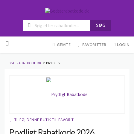
SØG
Skip
to
GEMTE
FAVORITTER
LOGIN
content
>
BEDSTERABATKODE.DK
PRYDLIGT
TILFØJ DENNE BUTIK TIL FAVORIT
Prydligt Rabatkode 2026