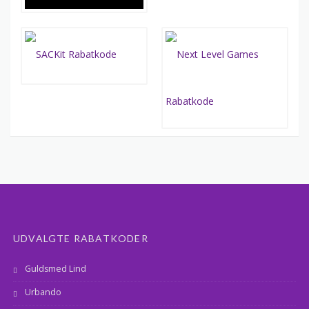
UDVALGTE RABATKODER
Guldsmed Lind
Urbando