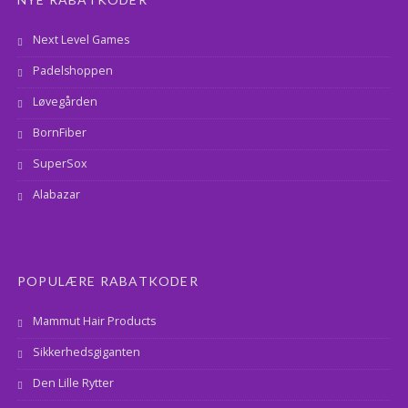
Next Level Games
Padelshoppen
Løvegården
BornFiber
SuperSox
Alabazar
POPULÆRE RABATKODER
Mammut Hair Products
Sikkerhedsgiganten
Den Lille Rytter