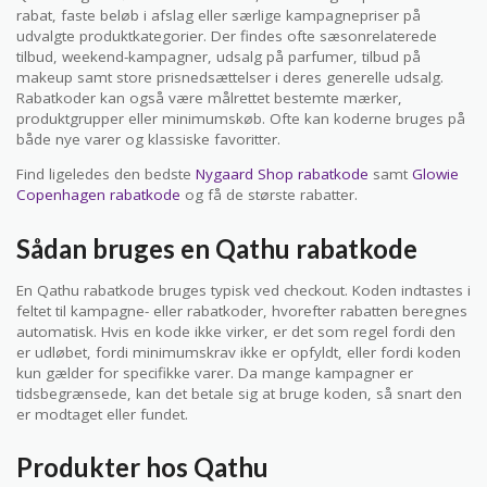
rabat, faste beløb i afslag eller særlige kampagnepriser på
udvalgte produktkategorier. Der findes ofte sæsonrelaterede
tilbud, weekend-kampagner, udsalg på parfumer, tilbud på
makeup samt store prisnedsættelser i deres generelle udsalg.
Rabatkoder kan også være målrettet bestemte mærker,
produktgrupper eller minimumskøb. Ofte kan koderne bruges på
både nye varer og klassiske favoritter.
Find ligeledes den bedste
Nygaard Shop rabatkode
samt
Glowie
Copenhagen rabatkode
og få de største rabatter.
Sådan bruges en Qathu rabatkode
En Qathu rabatkode bruges typisk ved checkout. Koden indtastes i
feltet til kampagne- eller rabatkoder, hvorefter rabatten beregnes
automatisk. Hvis en kode ikke virker, er det som regel fordi den
er udløbet, fordi minimumskrav ikke er opfyldt, eller fordi koden
kun gælder for specifikke varer. Da mange kampagner er
tidsbegrænsede, kan det betale sig at bruge koden, så snart den
er modtaget eller fundet.
Produkter hos Qathu