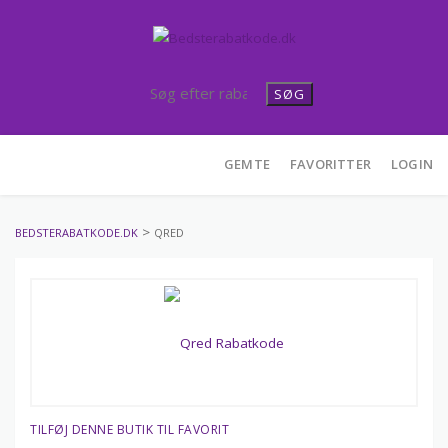
SØG
Skip
GEMTE
FAVORITTER
LOGIN
to
content
>
BEDSTERABATKODE.DK
QRED
TILFØJ DENNE BUTIK TIL FAVORIT