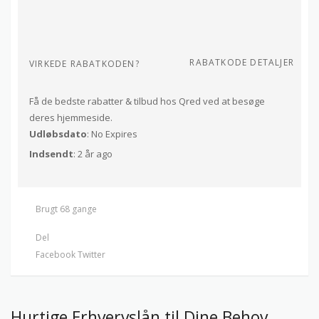
RABATKODE DETALJER
VIRKEDE RABATKODEN?
Få de bedste rabatter & tilbud hos Qred ved at besøge
deres hjemmeside.
Udløbsdato
: No Expires
Indsendt
: 2 år ago
Brugt 68 gange
Del
Facebook
Twitter
Hurtige Erhvervslån til Dine Behov