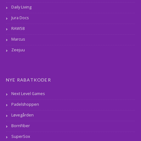
Daily Living
Jura Docs
RAW58
Marcus
Zeejuu
NYE RABATKODER
Next Level Games
Padelshoppen
Løvegården
BornFiber
SuperSox