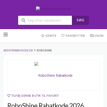
SØG
Skip
to
GEMTE
FAVORITTER
LOGIN
content
>
BEDSTERABATKODE.DK
ROBOSHINE
TILFØJ DENNE BUTIK TIL FAVORIT
RoboShine Rabatkode 2026