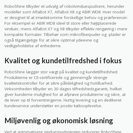
RoboShine tilbyder et udvalg af robotvinduespudsere, herunder
modeller som AlfaBot X7, AlfaBot X8 og ABIR WD8. Hver model
er designet til at imødekomme forskellige behov og præferencer.
For eksempel er ABIR WD8 ideel til store eller højtplacerede
vinduer, mens AlfaBot X7 og X8 tilbyder effektiv rengøring i mere
kompakte formater. Tilbehør som mikrofiberpuder og -plader er
også tilgængelige for at sikre optimal ydeevne og
vedligeholdelse af enhederne.
Kvalitet og kundetilfredshed i fokus
RoboShine lægger stor vægt på kvalitet og kundetilfredshed.
Produkterne er CE-certificerede og gennemgår strenge
kvalitetskontroller for at sikre pålidelighed og holdbarhed.
Virksomheden tilbyder en 30 dages tilfredshedsgaranti, hvilket
giver kunderne mulighed for at afprøve produkterne og sikre, at
de lever op til forventningerne. Hurtig levering og en dedikeret
kundeservice understøtter en positiv købsoplevelse.
Miljøvenlig og økonomisk løsning
Ved at automatisere vinduespudsningen reducerer RoboShine