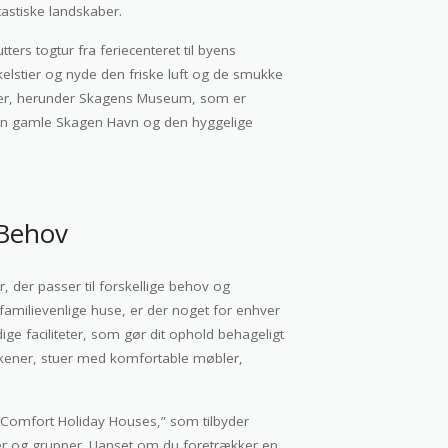
tastiske landskaber.
ers togtur fra feriecenteret til byens
kelstier og nyde den friske luft og de smukke
lser, herunder Skagens Museum, som er
en gamle Skagen Havn og den hyggelige
 Behov
r, der passer til forskellige behov og
e familievenlige huse, er der noget for enhver
e faciliteter, som gør dit ophold behageligt
kkener, stuer med komfortable møbler,
“Comfort Holiday Houses,” som tilbyder
er og grupper. Uanset om du foretrækker en