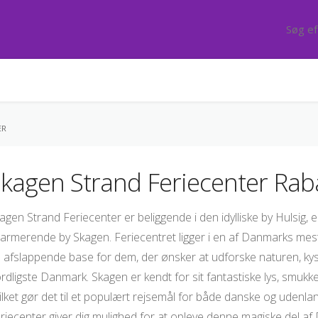
ER
kagen Strand Feriecenter Ra
agen Strand Feriecenter er beliggende i den idylliske by Hulsig, 
armerende by Skagen. Feriecentret ligger i en af Danmarks mes
 afslappende base for dem, der ønsker at udforske naturen, ky
rdligste Danmark. Skagen er kendt for sit fantastiske lys, smukke
ilket gør det til et populært rejsemål for både danske og udenla
riecenter giver dig mulighed for at opleve denne magiske del a