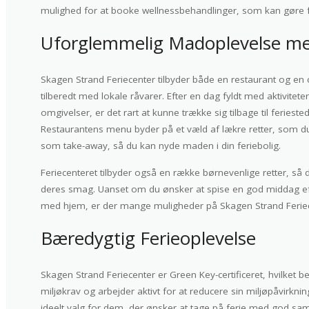
mulighed for at booke wellnessbehandlinger, som kan gøre f
Uforglemmelig Madoplevelse me
Skagen Strand Feriecenter tilbyder både en restaurant og en 
tilberedt med lokale råvarer. Efter en dag fyldt med aktivite
omgivelser, er det rart at kunne trække sig tilbage til feries
Restaurantens menu byder på et væld af lækre retter, som du 
som take-away, så du kan nyde maden i din feriebolig.
Feriecenteret tilbyder også en række børnevenlige retter, så 
deres smag. Uanset om du ønsker at spise en god middag efter
med hjem, er der mange muligheder på Skagen Strand Feriec
Bæredygtig Ferieoplevelse
Skagen Strand Feriecenter er Green Key-certificeret, hvilket be
miljøkrav og arbejder aktivt for at reducere sin miljøpåvirknin
ideelt valg for dem, der ønsker at tage på ferie med god sa