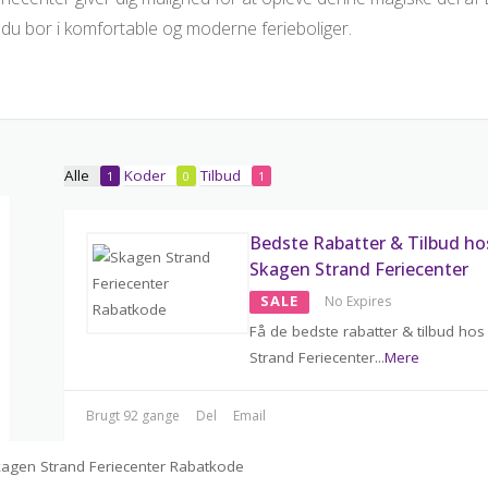
 du bor i komfortable og moderne ferieboliger.
Alle
Koder
Tilbud
1
0
1
Bedste Rabatter & Tilbud ho
Skagen Strand Feriecenter
SALE
No Expires
Få de bedste rabatter & tilbud ho
Strand Feriecenter
...
Mere
Brugt 92 gange
Del
Email