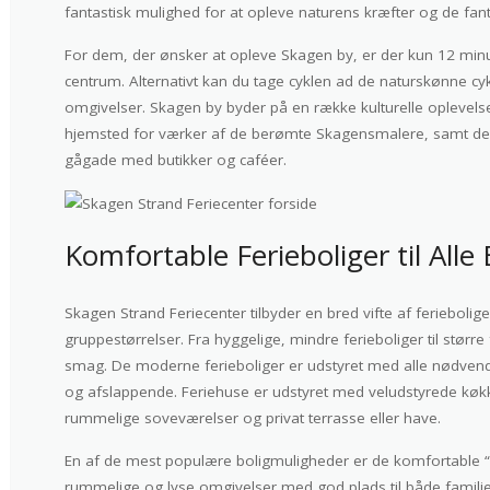
fantastisk mulighed for at opleve naturens kræfter og de fan
For dem, der ønsker at opleve Skagen by, er der kun 12 minutt
centrum. Alternativt kan du tage cyklen ad de naturskønne cy
omgivelser. Skagen by byder på en række kulturelle opleve
hjemsted for værker af de berømte Skagensmalere, samt d
gågade med butikker og caféer.
Komfortable Ferieboliger til Alle
Skagen Strand Feriecenter tilbyder en bred vifte af feriebolige
gruppestørrelser. Fra hyggelige, mindre ferieboliger til størr
smag. De moderne ferieboliger er udstyret med alle nødvendig
og afslappende. Feriehuse er udstyret med veludstyrede kø
rummelige soveværelser og privat terrasse eller have.
En af de mest populære boligmuligheder er de komfortable 
rummelige og lyse omgivelser med god plads til både famili