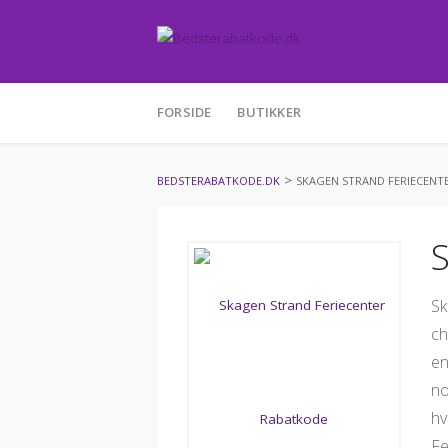
Skip
FORSIDE
BUTIKKER
to
content
>
BEDSTERABATKODE.DK
SKAGEN STRAND FERIECENT
S
Sk
ch
en
no
hv
Fe