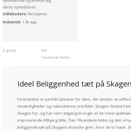
hjemmeside og tilmelde dig
deres nyhedsbrev.
Udløbsdato
: No Expires
Indsendt
: 1 år ago
t 92 gange
Del
Facebook
Twitter
Ideel Beliggenhed tæt på Skagen
Feriecentret er perfekt placeret for dem, der ønsker at u
seværdigheder og naturskønne områder. Skagen Strand Feriec
Skagen Fyr, og har nem adgang til nogle af de mest spektak
imponerende Råbjerg Mile, Den Tilsandede Kirke og den smu
beliggende tæt på Skagens ikoniske gren, hvor de to have, S