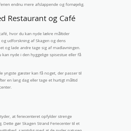
erien endnu mere afslappende og fornøjelig.
d Restaurant og Café
café, hvor du kan nyde lækre måltider
ter og udforskning af Skagen og dens
tedet og lade andre tage sig af madlavningen.
kan nyde i den hyggelige spisestue eller få
de yngste gæster kan få noget, der passer til
 en lang dag eller tage et hurtigt måltid
enter.
tyder, at feriecenteret opfylder strenge
g. Dette gør Skagen Strand Feriecenter til et
mvittighed, samtidig med at de nyder naturen