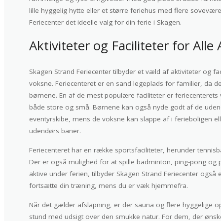
lille hyggelig hytte eller et større feriehus med flere sovev
Feriecenter det ideelle valg for din ferie i Skagen.
Aktiviteter og Faciliteter for Alle 
Skagen Strand Feriecenter tilbyder et væld af aktiviteter og fac
voksne. Feriecenteret er en sand legeplads for familier, da det 
børnene. En af de mest populære faciliteter er feriecenteret
både store og små. Børnene kan også nyde godt af de uden
eventyrskibe, mens de voksne kan slappe af i ferieboligen ell
udendørs baner.
Feriecenteret har en række sportsfaciliteter, herunder tennis
Der er også mulighed for at spille badminton, ping-pong og 
aktive under ferien, tilbyder Skagen Strand Feriecenter også e
fortsætte din træning, mens du er væk hjemmefra.
Når det gælder afslapning, er der sauna og flere hyggelige 
stund med udsigt over den smukke natur. For dem, der ønske