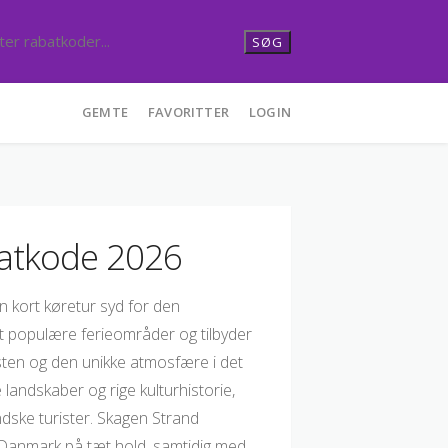
SØG
GEMTE
FAVORITTER
LOGIN
batkode 2026
en kort køretur syd for den
t populære ferieområder og tilbyder
sten og den unikke atmosfære i det
 landskaber og rige kulturhistorie,
ndske turister. Skagen Strand
f Danmark på tæt hold, samtidig med