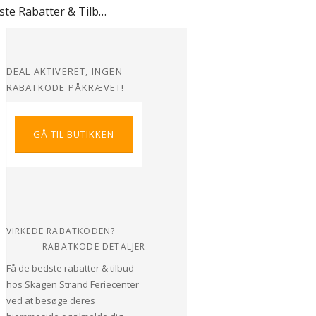
Bedste Rabatter & Tilbud hos Skagen Strand Feriecenter
DEAL AKTIVERET, INGEN
RABATKODE PÅKRÆVET!
GÅ TIL BUTIKKEN
VIRKEDE RABATKODEN?
RABATKODE DETALJER
Få de bedste rabatter & tilbud
hos Skagen Strand Feriecenter
ved at besøge deres