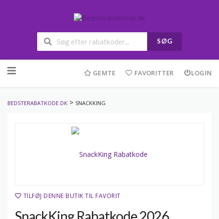
SØG
Skip
to
GEMTE
FAVORITTER
LOGIN
content
>
BEDSTERABATKODE.DK
SNACKKING
TILFØJ DENNE BUTIK TIL FAVORIT
SnackKing Rabatkode 2026