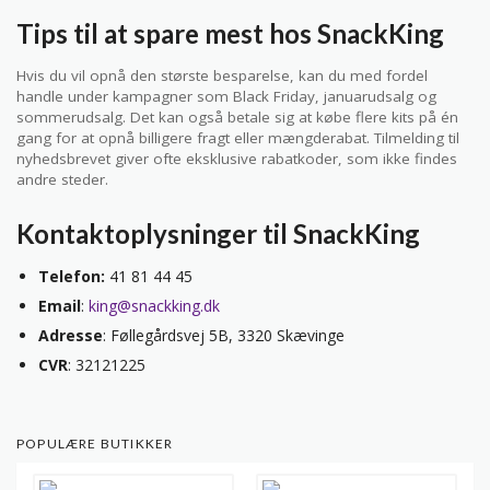
Tips til at spare mest hos SnackKing
Hvis du vil opnå den største besparelse, kan du med fordel
handle under kampagner som Black Friday, januarudsalg og
sommerudsalg. Det kan også betale sig at købe flere kits på én
gang for at opnå billigere fragt eller mængderabat. Tilmelding til
nyhedsbrevet giver ofte eksklusive rabatkoder, som ikke findes
andre steder.
Kontaktoplysninger til SnackKing
Telefon:
41 81 44 45
Email
:
king@snackking.dk
Adresse
: Føllegårdsvej 5B, 3320 Skævinge
CVR
: 32121225
POPULÆRE BUTIKKER