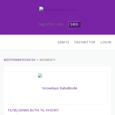
SØG
Skip
GEMTE
FAVORITTER
LOGIN
to
content
>
BEDSTERABATKODE.DK
SNOWDAYS
TILFØJ DENNE BUTIK TIL FAVORIT