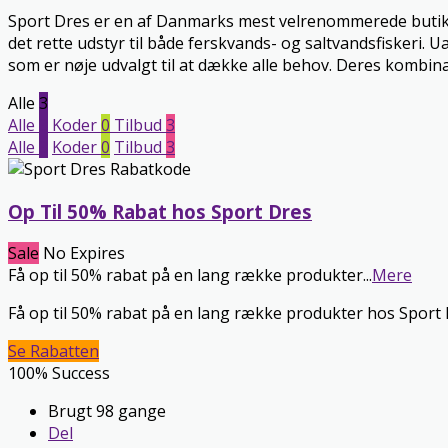
Sport Dres er en af Danmarks mest velrenommerede butikker 
det rette udstyr til både ferskvands- og saltvandsfiskeri. 
som er nøje udvalgt til at dække alle behov. Deres kombinat
Alle
3
Alle
3
Koder
0
Tilbud
3
Alle
3
Koder
0
Tilbud
3
Op Til 50% Rabat hos Sport Dres
Sale
No Expires
Få op til 50% rabat på en lang række produkter
...
Mere
Få op til 50% rabat på en lang række produkter hos Sport D
Se Rabatten
100% Success
Brugt 98 gange
Del