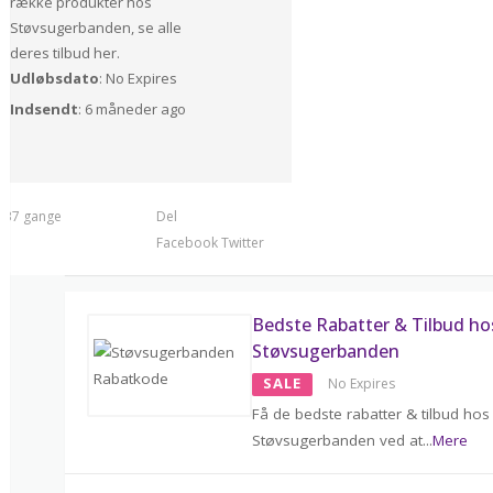
række produkter hos
Støvsugerbanden, se alle
deres tilbud her.
Udløbsdato
: No Expires
Indsendt
: 6 måneder ago
t 37 gange
Del
Facebook
Twitter
Bedste Rabatter & Tilbud ho
Støvsugerbanden
SALE
No Expires
Få de bedste rabatter & tilbud hos
Støvsugerbanden ved at
...
Mere