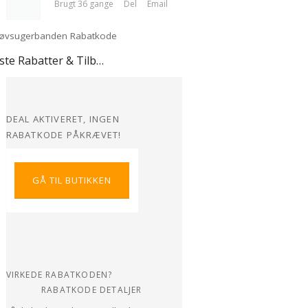
Brugt 36 gange
Del
Email
Bedste Rabatter & Tilbud hos Støvsugerbanden
DEAL AKTIVERET, INGEN
RABATKODE PÅKRÆVET!
GÅ TIL BUTIKKEN
VIRKEDE RABATKODEN?
RABATKODE DETALJER