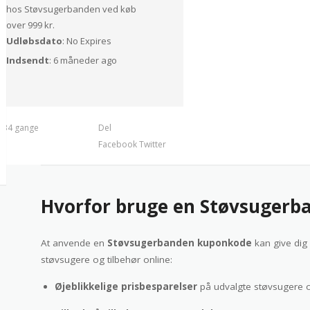
hos Støvsugerbanden ved køb
over 999 kr.
Udløbsdato
: No Expires
Indsendt
: 6 måneder ago
t 34 gange
Del
Facebook
Twitter
Hvorfor bruge en Støvsugerb
At anvende en
Støvsugerbanden kuponkode
kan give dig 
støvsugere og tilbehør online:
Øjeblikkelige prisbesparelser
på udvalgte støvsugere o