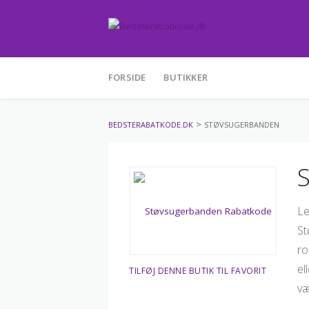
Skip
FORSIDE
BUTIKKER
to
content
>
BEDSTERABATKODE.DK
STØVSUGERBANDEN
Le
St
ro
el
TILFØJ DENNE BUTIK TIL FAVORIT
væ