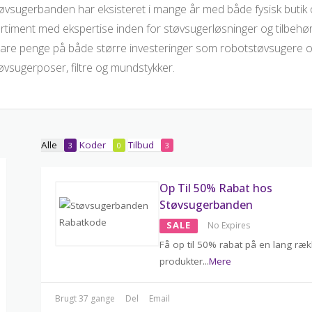
øvsugerbanden har eksisteret i mange år med både fysisk butik
rtiment med ekspertise inden for støvsugerløsninger og tilbehø
are penge på både større investeringer som robotstøvsugere
øvsugerposer, filtre og mundstykker.
Alle
Koder
Tilbud
3
0
3
Op Til 50% Rabat hos
Støvsugerbanden
SALE
No Expires
Få op til 50% rabat på en lang ræ
produkter
...
Mere
Brugt 37 gange
Del
Email