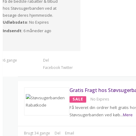
Få de bedste rabatter & tilbud
hos Støvsugerbanden ved at
besøge deres hjemmeside.
Udløbsdato
: No Expires
Indsendt
: 6 måneder ago
t 36 gange
Del
Facebook
Twitter
Gratis Fragt hos Støvsuger
SALE
No Expires
Få leveret din ordrer helt gratis ho
Støvsugerbanden ved køb
...
Mere
Brugt 34 gange
Del
Email