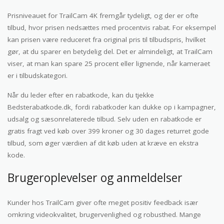
Prisniveauet for TrailCam 4K fremgår tydeligt, og der er ofte
tilbud, hvor prisen nedsættes med procentvis rabat. For eksempel
kan prisen være reduceret fra original pris til tilbudspris, hvilket
gør, at du sparer en betydelig del. Det er almindeligt, at TrailCam
viser, at man kan spare 25 procent eller lignende, når kameraet
er i tilbudskategori.
Når du leder efter en rabatkode, kan du tjekke
Bedsterabatkode.dk, fordi rabatkoder kan dukke op i kampagner,
udsalg og sæsonrelaterede tilbud. Selv uden en rabatkode er
gratis fragt ved køb over 399 kroner og 30 dages returret gode
tilbud, som øger værdien af dit køb uden at kræve en ekstra
kode.
Brugeroplevelser og anmeldelser
Kunder hos TrailCam giver ofte meget positiv feedback især
omkring videokvalitet, brugervenlighed og robusthed. Mange