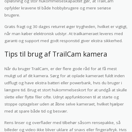
opløsning og stor hukommelseskapacitet gør, at TrailCam
opfylder kravene til både hobbybrugere og mere seriøse
brugere.
Gratis fragt og 30 dages returret øger trygheden, hvilket er vigtigt,
når man køber elektronisk udstyr. At trailkameraet leveres med
garanti og support med godt responstid giver ekstra sikkerhed.
Tips til brug af TrailCam kamera
Når du bruger TrailCam, er der flere gode råd for at få mest
muligt ud af dit kamera. Sørg for at oplade kameraet fuldt inden
udflugt og have ekstra batteri eller powerbank, hvis du bruger i
længere tid. Brug et stort hukommelseskort for at undgå at skulle
slette eller flytte filer ofte. Udnyt appfunktionen til at starte og
stoppe optagelser uden at åbne selve kameraet, hvilket hjælper
med at spare både tid og besvær.
Rens linser og overflader med tilbehør såsom rensepakke, så
billeder og video ikke bliver uklare af snavs eller fingeraftryk. Hvis