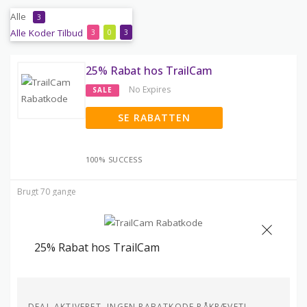
Alle
3
Alle
Koder
Tilbud
3
0
3
25% Rabat hos TrailCam
No Expires
SALE
SE RABATTEN
100% SUCCESS
Brugt 70 gange
25% Rabat hos TrailCam
DEAL AKTIVERET, INGEN RABATKODE PÅKRÆVET!