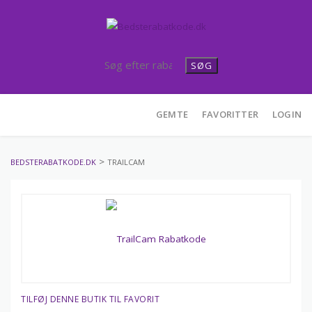
SØG
Skip
GEMTE
FAVORITTER
LOGIN
to
content
>
BEDSTERABATKODE.DK
TRAILCAM
TILFØJ DENNE BUTIK TIL FAVORIT