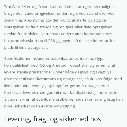
TrailCam 4K er også vandtæt med etui, som gør det muligt at
bruge det i våde omgivelser, under regn, ved strand eller ved
svømning. App-styring gør det muligt at starte og stoppe
optagelser, skifte tilstande og redigere eller dele optagelser
direkte fra mobilen. Derudover understøtter kameraet store
hukommelseskort op til 256 gigabyte, så du ikke løber tør for
plads til dine optagelser.
Specifikationer inkluderer batterikapacitet, interface type,
kompatibilitet med iOS og Android, robust skal og evnen til at
levere stabile præstationer under både dagslys og svagt lys.
Kameraet tilbyder livestream og optagelser, så du kan følge med
live under dine eventyr, og bagefter gemme optagelserne.
Kameraet leveres med garanti mod fabrikationsfejl, normalt to
år, som sikrer, at eventuelle problemer inden for rimelig brug kan
blive udbedret uden ekstra omkostning.
Levering, fragt og sikkerhed hos